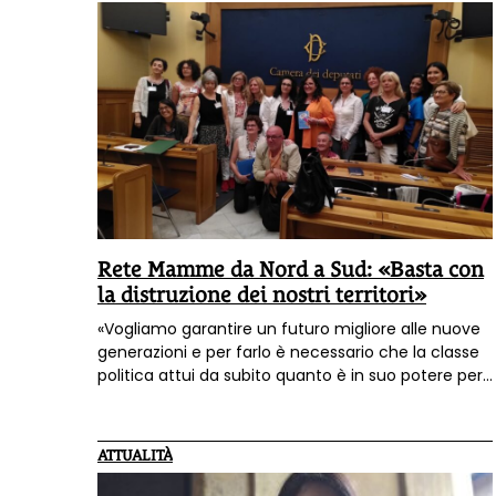
dal protocollo della Regione Piemonte come
valore di riferimento. Lo fa sapere Greenpeace,
che chiede di estendere i controlli.
Rete Mamme da Nord a Sud: «Basta con
la distruzione dei nostri territori»
«Vogliamo garantire un futuro migliore alle nuove
generazioni e per farlo è necessario che la classe
politica attui da subito quanto è in suo potere per
porre fine alla distruzione dei nostri territori»: così la
Rete Mamme da Nord a Sud
in una conferenza
stampa che si è tenuta alla Camera dei Deputati
ATTUALITÀ
a Roma per rilanciare l'impegno di queste donne
che raggruppa esponenti di comitati di tutta Italia.