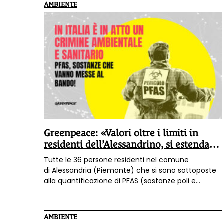
aumentano i casi di tumori e morti
»: con questi
AMBIENTE
dati sei associazioni lanciano la Campagna
“Ecogiustizia subito: in nome del popolo
inquinato”
.
Greenpeace: «Valori oltre i limiti in
residenti dell’Alessandrino, si estendano
i biomonitoraggi»
Tutte le 36 persone residenti nel comune
di Alessandria (Piemonte) che si sono sottoposte
alla quantificazione di PFAS (sostanze poli e
perfluoroalchiliche) nel proprio sangue mostrano
concentrazioni superiori ai 2 nanogrammi per
millilitro, ovvero il limite individuato dalla National
AMBIENTE
Academies of Sciences (NAS) e adottato anche