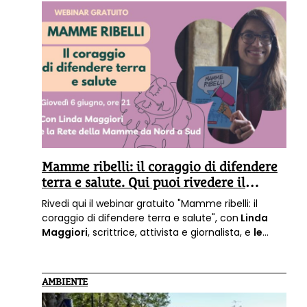
dal protocollo della Regione Piemonte come
valore di riferimento. Lo fa sapere Greenpeace,
che chiede di estendere i controlli.
Mamme ribelli: il coraggio di difendere
terra e salute. Qui puoi rivedere il
webinar
Rivedi qui il webinar gratuito "Mamme ribelli: il
coraggio di difendere terra e salute", con
Linda
Maggiori
, scrittrice, attivista e giornalista, e
le
donne della Rete Mamme da Nord a Sud
, che
raccontano le loro esperienze di battaglie per
l'ambiente e per la salute dei figli di tutti.
AMBIENTE