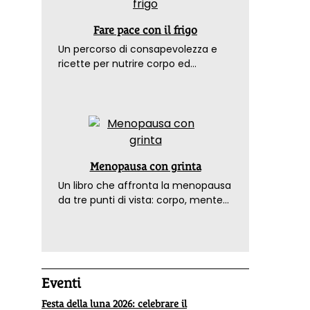
Fare pace con il frigo
Un percorso di consapevolezza e
ricette per nutrire corpo ed
emozioni. Con la prefazione del
dottor Franco Berrino
Menopausa con grinta
Un libro che affronta la menopausa
da tre punti di vista: corpo, mente
ed emozioni. Con ricette e
tecniche di consapevolezza, per il
benessere della donna
Eventi
Festa della luna 2026: celebrare il