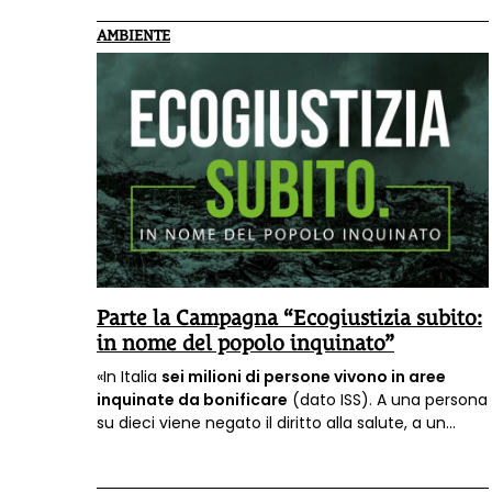
AMBIENTE
Parte la Campagna “Ecogiustizia subito:
in nome del popolo inquinato”
«In Italia
sei milioni di persone vivono in aree
inquinate da bonificare
(dato ISS). A una persona
su dieci viene negato il diritto alla salute, a un
ambiente salubre e allo sviluppo sostenibile dei
territori.
Nelle aree industriali non risanate