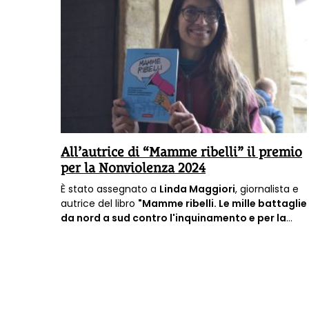
All’autrice di “Mamme ribelli” il premio
per la Nonviolenza 2024
È stato assegnato a
Linda Maggiori
, giornalista e
autrice del libro
"Mamme ribelli. Le mille battaglie
da nord a sud contro l'inquinamento e per la
salute di tutti"
, il premio per la Nonviolenza 2024.
Ad assegnare il premio il Comune di Monteleone di
Puglia, l’Istituto Martin Luther King di Accadia, il
Centro Gandhi odv di Pisa in collaborazione con la
Cattedra UNESCO “Educazione Globale nel
Mediterraneo. Studi per la pace, l'intercultura e la