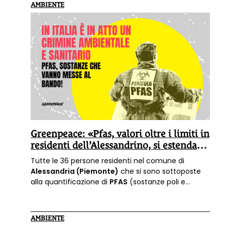
d'Elba che «si trovava a poche centinaia di metri
AMBIENTE
da una gasiera che in quel momento stava
trasferendo il gnl alla nave rigassificatrice che è
ormeggiata in banchina» spiegano le associazioni.
Greenpeace: «Pfas, valori oltre i limiti in
residenti dell’Alessandrino, si estendano
i biomonitoraggi»
Tutte le 36 persone residenti nel comune di
Alessandria (Piemonte)
che si sono sottoposte
alla quantificazione di
PFAS
(sostanze poli e
perfluoroalchiliche) nel proprio sangue mostrano
concentrazioni superiori ai 2 nanogrammi per
millilitro, ovvero il limite individuato dalla National
AMBIENTE
Academies of Sciences (NAS) e adottato anche