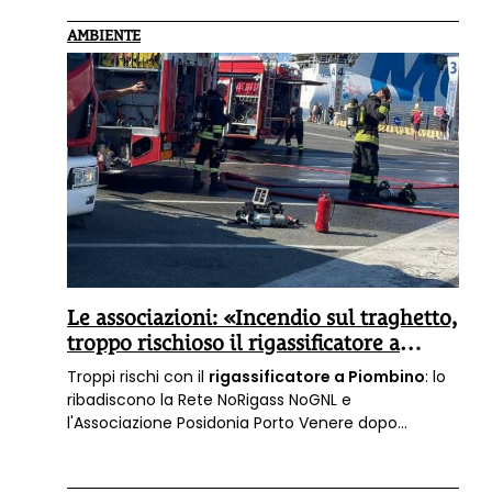
AMBIENTE
Le associazioni: «Incendio sul traghetto,
troppo rischioso il rigassificatore a
Piombino»
Troppi rischi con il
rigassificatore a Piombino
: lo
ribadiscono la Rete NoRigass NoGNL e
l'Associazione Posidonia Porto Venere dopo
l'incendio che il 20 agosto ha interessato la sala
macchine di un traghetto in partenza per l'isola