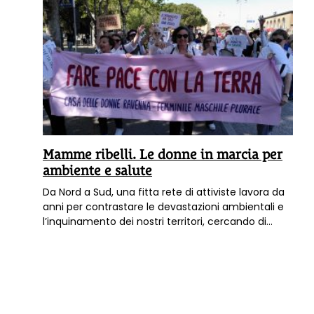
Mamme ribelli. Le donne in marcia per
ambiente e salute
Da Nord a Sud, una fitta rete di attiviste lavora da
anni per contrastare le devastazioni ambientali e
l’inquinamento dei nostri territori, cercando di
creare sinergie tra cittadini, comitati e movimenti.
La loro voce è forte e la determinazione ancora di
più. Ce ne parla Linda Maggiori in questa intervista.