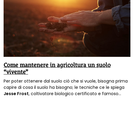
Come mantenere in agricoltura un suolo
“vivente”
Per poter ottenere dal suolo ciò che si vuole, bisogna prima
capire di cosa il suolo ha bisogno; le tecniche ce le spiega
Jesse Frost
, coltivatore biologico certificato e famoso
conduttore del podcast
The No-Till Market Garden
, seguito a
livello internazionale con oltre un milione di download. È
anche co-fondatore del sito notillgrowers.com.