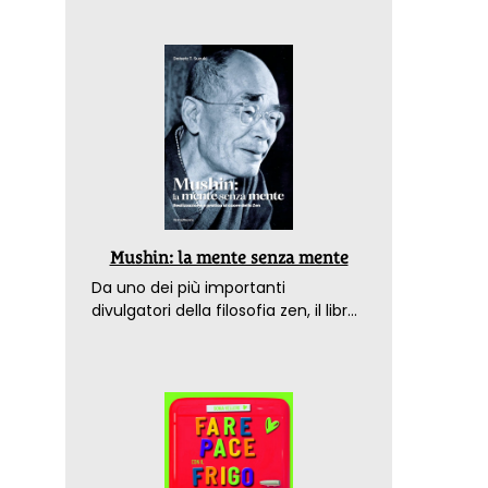
Mushin: la mente senza mente
Da uno dei più importanti
divulgatori della filosofia zen, il libro
che spiega come raggiungere il
benessere nel mondo moderno