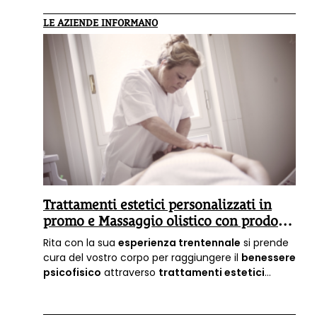
LE AZIENDE INFORMANO
Trattamenti estetici personalizzati in
promo e Massaggio olistico con prodotti
naturali
Rita con la sua
esperienza trentennale
si prende
cura del vostro corpo per raggiungere il
benessere
psicofisico
attraverso
trattamenti estetici
personalizzati
utilizzando varie tecniche di
massaggio solo con olii essenziali e prodotti