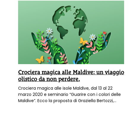
Crociera magica alle Maldive: un viaggio
olistico da non perdere.
Crociera magica alle isole Maldive, dal 13 al 22
marzo 2020 e seminario “Guarire con i colori delle
Maldive”. Ecco la proposta di Graziella Bertozzi,
Naturopata, Coach, Costellatrice Familiare,
appassionata viaggiatrice, per terra e per mare. Da
10 anni organizza viaggi – seminario in Italia e nel
mondo.