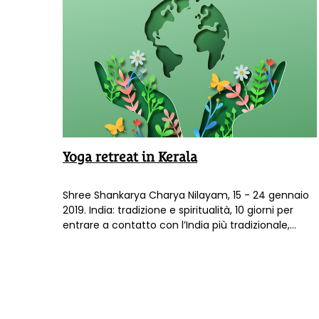
Yoga retreat in Kerala
Shree Shankarya Charya Nilayam, 15 - 24 gennaio
2019. India: tradizione e spiritualità, 10 giorni per
entrare a contatto con l’India più tradizionale,
l’Ayurveda, la storia, la pratica dello Yoga, la
filosofia vedanta, la meditazione, nella magica
atmosfera di un antico eremo indiano.