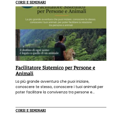
naturali: massaggio olistico, riflessologia
CORSI E SEMINARI
plantare, cataplasmi, alghe, calco, trattamenti
viso con ossigeno, epilazione e pressoterapia.
Facilitatore Sistemico per Persone e
Animali
La più grande avventura che puoi iniziare,
conoscere te stesso, conoscere i tuoi animali per
poter facilitare la convivenza tra persone e
animali.
Formazione Professionale, Operatore
Olistico riconosciuto As.C.O.N.
CORSI E SEMINARI