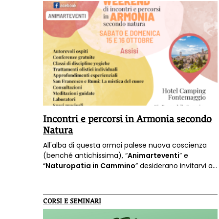
Incontri e percorsi in Armonia secondo
Natura
All'alba di questa ormai palese nuova coscienza
(benché antichissima), “
Animarteventi
” e
“
Naturopatia in Cammino
” desiderano invitarvi a
trascorrere il weekend ad
Assisi il 15 e 16 Ottobre
prossimo, all'
Hotel camping Fontemaggio
.
CORSI E SEMINARI