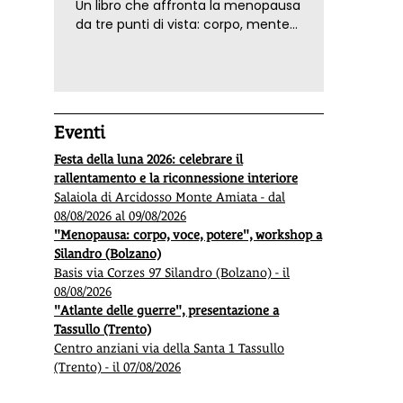
Un libro che affronta la menopausa
da tre punti di vista: corpo, mente
ed emozioni. Con ricette e
tecniche di consapevolezza, per il
benessere della donna
Eventi
Festa della luna 2026: celebrare il
rallentamento e la riconnessione interiore
Salaiola di Arcidosso Monte Amiata - dal
08/08/2026 al 09/08/2026
"Menopausa: corpo, voce, potere", workshop a
Silandro (Bolzano)
Basis via Corzes 97 Silandro (Bolzano) - il
08/08/2026
"Atlante delle guerre", presentazione a
Tassullo (Trento)
Centro anziani via della Santa 1 Tassullo
(Trento) - il 07/08/2026