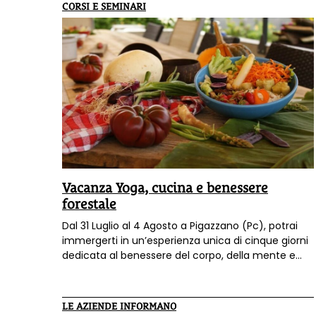
Nature Life Coach di Passi che trasformano, con
CORSI E SEMINARI
sede nel cuore rigoglioso del Trentino, offre un
cammino biennale unico nel suo genere, dove la
formazione professionale si fonde con la rinascita
personale attraverso esperienze immerse nel
mondo naturale.
Vacanza Yoga, cucina e benessere
forestale
Dal 31 Luglio al 4 Agosto a Pigazzano (Pc), potrai
immergerti in un’esperienza unica di cinque giorni
dedicata al benessere del corpo, della mente e
dello spirito. Unisciti ad un’avventura in cui
imparerai alcune ricette segrete di Miri Piri.
LE AZIENDE INFORMANO