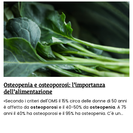
Osteopenia e osteoporosi: l’importanza
dell’alimentazione
«Secondo i criteri dell'OMS il 15% circa delle donne di 50 anni
è affetto da
osteoporosi
e il 40-50% da
osteopenia
. A 75
anni il 40% ha osteoporosi e il 95% ha osteopenia. C'è un
approccio che la macrobiotica propone per questi
problemi»: i suggerimenti di
Martin Halsey
, esperto di
alimentazione e macrobiotica e autore di numerosi libri su