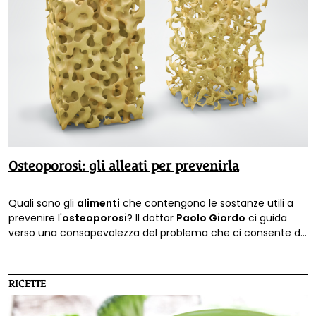
Osteoporosi: gli alleati per prevenirla
Quali sono gli
alimenti
che contengono le sostanze utili a
prevenire l'
osteoporosi
? Il dottor
Paolo Giordo
ci guida
verso una consapevolezza del problema che ci consente di
fare scelte naturali di salute.
RICETTE