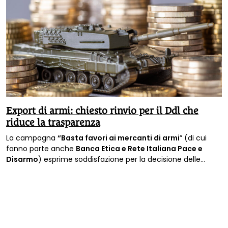
Export di armi: chiesto rinvio per il Ddl che
riduce la trasparenza
La campagna
“Basta favori ai mercanti di armi
” (di cui
fanno parte anche
Banca Etica e Rete Italiana Pace e
Disarmo
) esprime soddisfazione per la decisione delle
Commissioni riunite Esteri e Difesa di Montecitorio di
chiedere il
rinvio
a marzo della discussione in aula sul
DDL
che vuole modificare la legge 185 del ‘90 sull’
export di armi
italiane.