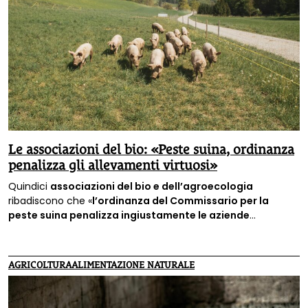
Le associazioni del bio: «Peste suina, ordinanza
penalizza gli allevamenti virtuosi»
Quindici
associazioni del bio e dell’agroecologia
ribadiscono che «
l’ordinanza del Commissario per la
peste suina penalizza ingiustamente le aziende
estensive
», cioè quelle aziende c
he allevano gli animali nel
rispetto delle loro esigenze e dell’ambiente.
AGRICOLTURA
ALIMENTAZIONE NATURALE