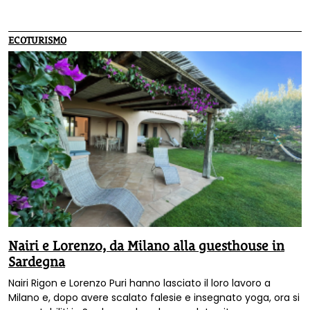
distacco dal mondo naturale è alla radice delle molteplici
emergenze globali che affrontiamo oggi»: lo afferma
Navdanya International, organizzazione guidata da Vandana
ECOTURISMO
Shiva.
Nairi e Lorenzo, da Milano alla guesthouse in
Sardegna
Nairi Rigon e Lorenzo Puri hanno lasciato il loro lavoro a
Milano e, dopo avere scalato falesie e insegnato yoga, ora si