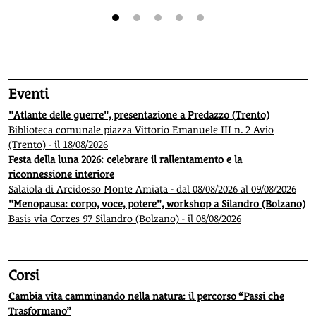
1
2
3
4
5
Eventi
"Atlante delle guerre", presentazione a Predazzo (Trento)
Biblioteca comunale piazza Vittorio Emanuele III n. 2 Avio
(Trento) - il 18/08/2026
Festa della luna 2026: celebrare il rallentamento e la
riconnessione interiore
Salaiola di Arcidosso Monte Amiata - dal 08/08/2026 al 09/08/2026
"Menopausa: corpo, voce, potere", workshop a Silandro (Bolzano)
Basis via Corzes 97 Silandro (Bolzano) - il 08/08/2026
Corsi
Cambia vita camminando nella natura: il percorso “Passi che
Trasformano”