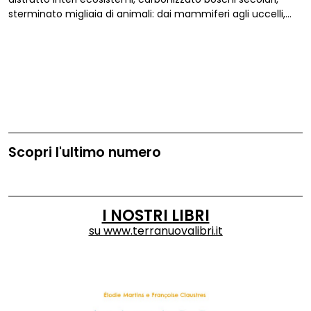
sterminato migliaia di animali: dai mammiferi agli uccelli,
dagli insetti agli anfibi e ai rettili. Enormi porzioni di
paesaggio sono ormai irriconoscibili. Gli incendi che
infuriano in Sardegna stanno causando una tragedia
ambientale.
Scopri l'ultimo numero
I NOSTRI LIBRI
su
www.terranuovalibri.it