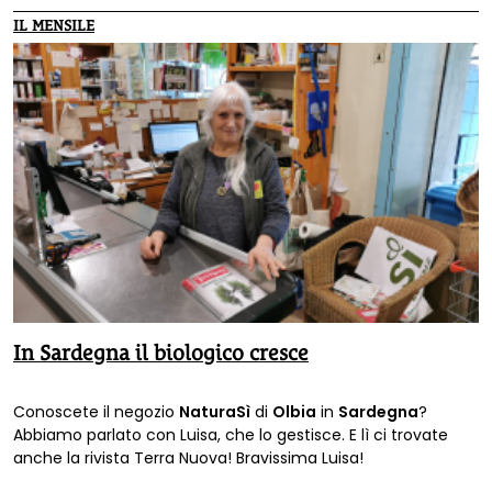
Tecnologico, per lo stoccaggio in via definitiva dei rifiuti
IL MENSILE
radioattivi.
In Sardegna il biologico cresce
Conoscete il negozio
NaturaSì
di
Olbia
in
Sardegna
?
Abbiamo parlato con Luisa, che lo gestisce. E lì ci trovate
anche la rivista Terra Nuova! Bravissima Luisa!