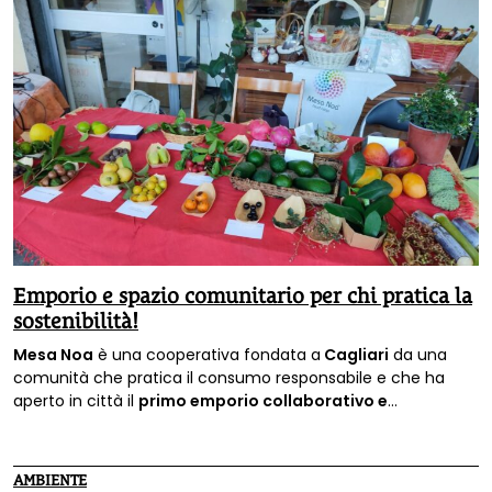
Emporio e spazio comunitario per chi pratica la
sostenibilità!
Mesa Noa
è una cooperativa fondata a
Cagliari
da una
comunità che pratica il consumo responsabile e che ha
aperto in città il
primo emporio collaborativo e
autogestito della Sardegna
. E ci trovate Terra Nuova!
AMBIENTE