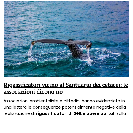
Rigassificatori vicino al Santuario dei cetacei: le
associazioni dicono no
Associazioni ambientaliste e cittadini hanno evidenziato in
una lettera le conseguenze potenzialmente negative della
realizzazione di
rigassificatori di GNL e opere portali
sulla
sponda del
Santuario Pelagos
, il santuario dei mammiferi
marini.