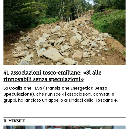
41 associazioni tosco-emiliane: «Sì alle
rinnovabili senza speculazioni»
La
Coalizione TESS (Transizione Energetica Senza
Speculazione)
, che riunisce 41 associazioni, comitati e
gruppi, ha lanciato un appello ai sindaci della
Toscana e
dell’Emilia Romagna
: «Salvate crinali, montagne e
ambiente, sì agli impianti di rinnovabili dove non devastano
l’ambiente».
IL MENSILE