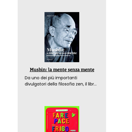
Mushin: la mente senza mente
Da uno dei più importanti
divulgatori della filosofia zen, il libro
che spiega come raggiungere il
benessere nel mondo moderno