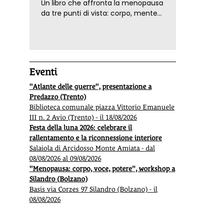
Un libro che affronta la menopausa
da tre punti di vista: corpo, mente
ed emozioni. Con ricette e
tecniche di consapevolezza, per il
benessere della donna
Eventi
"Atlante delle guerre", presentazione a
Predazzo (Trento)
Biblioteca comunale piazza Vittorio Emanuele
III n. 2 Avio (Trento) - il 18/08/2026
Festa della luna 2026: celebrare il
rallentamento e la riconnessione interiore
Salaiola di Arcidosso Monte Amiata - dal
08/08/2026 al 09/08/2026
"Menopausa: corpo, voce, potere", workshop a
Silandro (Bolzano)
Basis via Corzes 97 Silandro (Bolzano) - il
08/08/2026