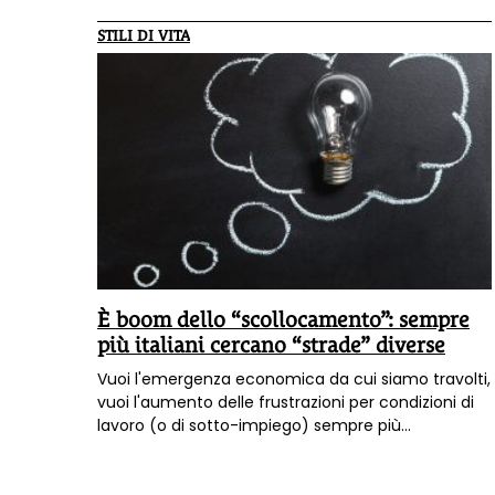
STILI DI VITA
È boom dello “scollocamento”: sempre
più italiani cercano “strade” diverse
Vuoi l'emergenza economica da cui siamo travolti,
vuoi l'aumento delle frustrazioni per condizioni di
lavoro (o di sotto-impiego) sempre più
disorientanti e insoddisfacenti, ecco che gli italiani
riscoprono lo "scollocamento": cambiare il lavoro e