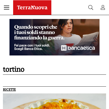
tortino
RICETTE