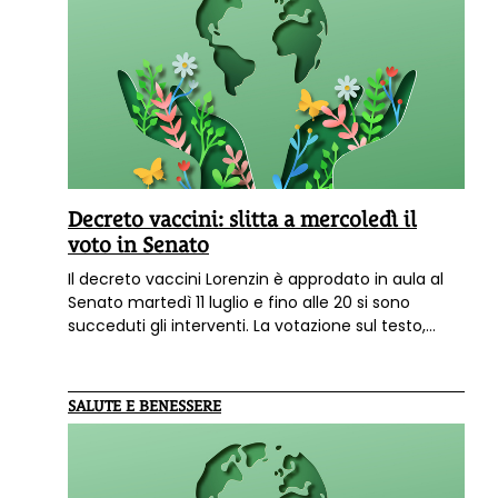
Decreto vaccini: slitta a mercoledì il
voto in Senato
Il decreto vaccini Lorenzin è approdato in aula al
Senato martedì 11 luglio e fino alle 20 si sono
succeduti gli interventi. La votazione sul testo,
modificato in Commissione con l'ok ad alcuni
emendamenti, slitta a mercoledì 12 luglio. In caso
non si ponesse la fiducia potrebbe ulteriormente
SALUTE E BENESSERE
slittare al 13 luglio.