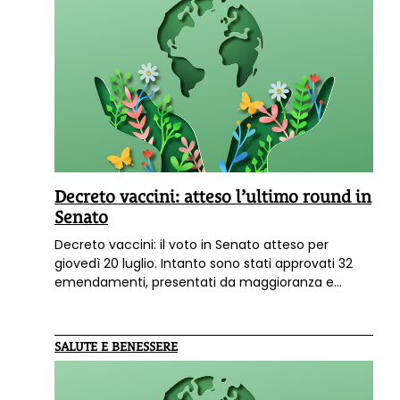
Decreto vaccini: atteso l’ultimo round in
Senato
Decreto vaccini: il voto in Senato atteso per
giovedì 20 luglio. Intanto sono stati approvati 32
emendamenti, presentati da maggioranza e
opposizione, che modificano molte parti del
provvedimento. Il testo sarà poi inviato alla
Camera per ricevere il via libera definitivo. Il
SALUTE E BENESSERE
decreto scade il 6 agosto.