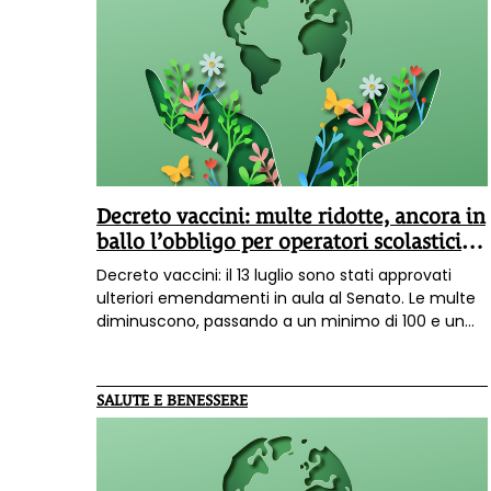
Decreto vaccini: multe ridotte, ancora in
ballo l’obbligo per operatori scolastici
sanitari
Decreto vaccini: il 13 luglio sono stati approvati
ulteriori emendamenti in aula al Senato. Le multe
diminuscono, passando a un minimo di 100 e un
massimo di 500 euro. Resta in ballo l'obbligo
vaccinale per personale scolastico e sanitario che
è stato riproposto con una nuova formulazione. Il
SALUTE E BENESSERE
voto spostato al 18 luglio.