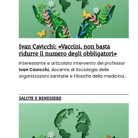
Ivan Cavicchi: «Vaccini, non basta
ridurre il numero degli obbligatori»
Interessante e articolato intervento del professor
Ivan Cavicchi
, docente di Sociologia delle
organizzazioni sanitarie e Filosofia della medicina
all'università di Tor Vergata, su "Quotidiano Sanità"
in merito al decreto vaccii Lorenzin: «A che serve
ridurre il numero dei vaccini o abbassare le soglie
SALUTE E BENESSERE
dell’herd immunity, se il decreto resta
fondamentalmente fuori da qualsiasi idea di
alleanza terapeutica?».