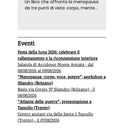
Un libro che affronta la menopausa
da tre punti di vista: corpo, mente
ed emozioni. Con ricette e
tecniche di consapevolezza, per il
benessere della donna
Eventi
Festa della luna 2026: celebrare il
rallentamento e la riconnessione interiore
Salaiola di Arcidosso Monte Amiata - dal
08/08/2026 al 09/08/2026
"Menopausa: corpo, voce, potere", workshop a
Silandro (Bolzano)
Basis via Corzes 97 Silandro (Bolzano) - il
08/08/2026
"Atlante delle guerre", presentazione a
Tassullo (Trento)
Centro anziani via della Santa 1 Tassullo
(Trento) - il 07/08/2026