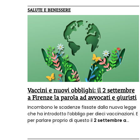
SALUTE E BENESSERE
Vaccini e nuovi obblighi: il 2 settembre
a Firenze la parola ad avvocati e giuristi
Incombono le scadenze fissate dalla nuova legge
che ha introdotto l’obbligo per dieci vaccinazioni. E
per parlare proprio di questo il
2 settembre a
Firenze
si terrà l’incontro pubblico nazionale dal
titolo
“Vaccini: tra nuovi obblighi e diritto alla