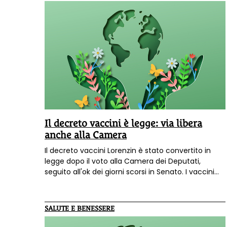
Il decreto vaccini è legge: via libera
anche alla Camera
Il decreto vaccini Lorenzin è stato convertito in
legge dopo il voto alla Camera dei Deputati,
seguito all'ok dei giorni scorsi in Senato. I vaccini
obbligatori sono dieci, restano sanzioni fino a 500
euro. Il tribunale dei minori potrà convocare
comunque le famiglie anche se non c'è più
SALUTE E BENESSERE
l'obbligo di segnalazione da parte delle Asl. Ecco il
testo del provvedimento.