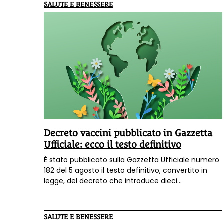
libertà di cura. Analisi e suggerimenti di
SALUTE E BENESSERE
avvocati e giuristi”
.
POSTI ESAURITI con le
prenotazioni. IL CONVEGNO VERRA'
VIDEORIPRESO E I VIDEO SARANNO RESI
DISPONIBILI.
Decreto vaccini pubblicato in Gazzetta
Ufficiale: ecco il testo definitivo
È stato pubblicato sulla Gazzetta Ufficiale numero
182 del 5 agosto il testo definitivo, convertito in
legge, del decreto che introduce dieci
vaccinazioni obbligatorie per la frequenza
scolastica.
SALUTE E BENESSERE