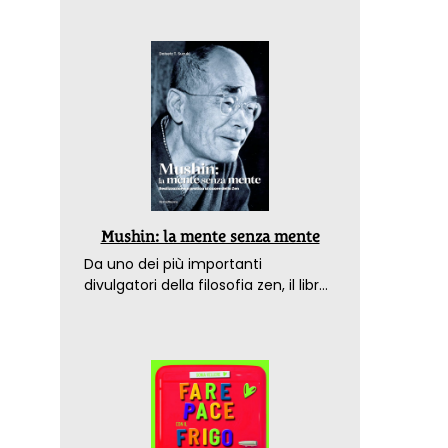
Mushin: la mente senza mente
Da uno dei più importanti
divulgatori della filosofia zen, il libro
che spiega come raggiungere il
benessere nel mondo moderno