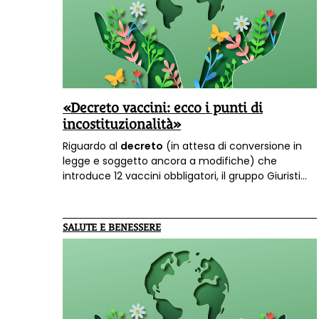
«Decreto vaccini: ecco i punti di
incostituzionalità»
Riguardo al
decreto
(in attesa di conversione in
legge e soggetto ancora a modifiche) che
introduce 12 vaccini obbligatori, il gruppo Giuristi
per l'Azione Popolare ha redatto un documento
che sottolinea i punti che, secondo gli avvocati di
questo movimento, si connotano per
SALUTE E BENESSERE
incostituzionalità.