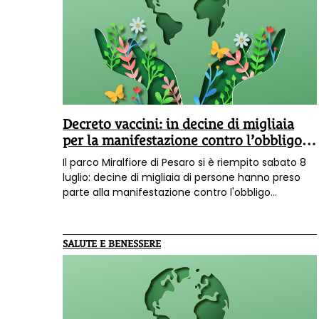
Decreto vaccini: in decine di migliaia
per la manifestazione contro l’obbligo a
Pesaro
Il parco Miralfiore di Pesaro si è riempito sabato 8
luglio: decine di migliaia di persone hanno preso
parte alla manifestazione contro l'obbligo
vaccinale indetta da comitati e associazioni.
SALUTE E BENESSERE