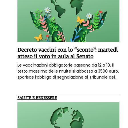
Decreto vaccini con lo “sconto”: martedì
atteso il voto in aula al Senato
Le vaccinazioni obbligatorie passano da 12 a 10, il
tetto massimo delle multe si abbassa a 3500 euro,
sparisce l’obbligo di segnalazione al Tribunale dei
minori: la Commissione Igiene e Sanità del Senato
ha approvato alcuni emendamenti al decreto
Lorenzin che approderà in aula martedì 11 luglio.
SALUTE E BENESSERE