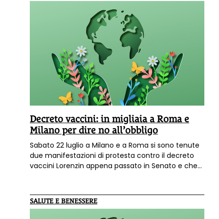
ragazzi e agli adulti.
Decreto vaccini: in migliaia a Roma e
Milano per dire no all’obbligo
Sabato 22 luglio a Milano e a Roma si sono tenute
due manifestazioni di protesta contro il decreto
vaccini Lorenzin appena passato in Senato e che
ora approda al voto alla Camera. In migliaia hanno
sfilato e illustrato le ragioni del no all'obbligo.
SALUTE E BENESSERE