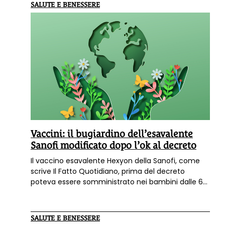
dell'Istruzione ha inviato alle scuole la circolate
SALUTE E BENESSERE
esplicative per le procedure da seguire. Intanto il 2
settembre incontro pubblico nazionale a Firenze
con avvocati e giuristi per entrare nel merito delle
nuove situazioni da affrontare.
Vaccini: il bugiardino dell’esavalente
Sanofi modificato dopo l’ok al decreto
Il vaccino esavalente Hexyon della Sanofi, come
scrive Il Fatto Quotidiano, prima del decreto
poteva essere somministrato nei bambini dalle 6
settimane ai 24 mesi di vita. Dopo la conversione
in legge del decreto vaccini Lorenzin, il bugiardino
è stato modificato e ora può essere
SALUTE E BENESSERE
somministrato anche ai bambini più grandi, ai