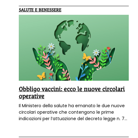
SALUTE E BENESSERE
Obbligo vaccini: ecco le nuove circolari
operative
Il Ministero della salute ha emanato le due nuove
circolari operative che contengono le prime
indicazioni per l’attuazione del decreto legge n. 73
del 7 giugno 2017, convertito con modificazioni
dalla legge 31 luglio 2017, n. 119. Anche il Ministero