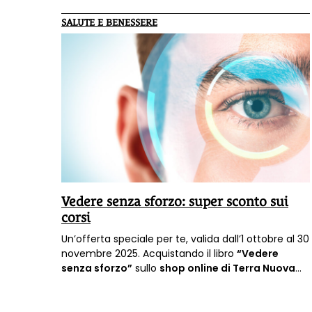
SALUTE E BENESSERE
Vedere senza sforzo: super sconto sui
corsi
Un’offerta speciale per te, valida dall’1 ottobre al 30
novembre 2025. Acquistando il libro
“Vedere
senza sforzo”
sullo
shop online di Terra Nuova
QUI
, avrai uno sconto di 120 euro sui percorso di
meditazione visiva con Giorgio Ferrario.