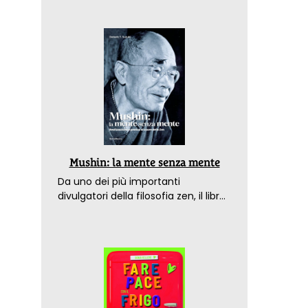
Mushin: la mente senza mente
Da uno dei più importanti
divulgatori della filosofia zen, il libro
che spiega come raggiungere il
benessere nel mondo moderno