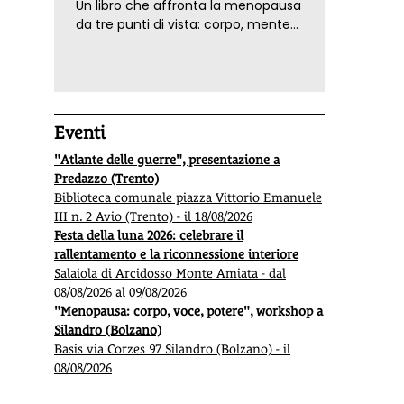
Un libro che affronta la menopausa
da tre punti di vista: corpo, mente
ed emozioni. Con ricette e
tecniche di consapevolezza, per il
benessere della donna
Eventi
"Atlante delle guerre", presentazione a
Predazzo (Trento)
Biblioteca comunale piazza Vittorio Emanuele
III n. 2 Avio (Trento) - il 18/08/2026
Festa della luna 2026: celebrare il
rallentamento e la riconnessione interiore
Salaiola di Arcidosso Monte Amiata - dal
08/08/2026 al 09/08/2026
"Menopausa: corpo, voce, potere", workshop a
Silandro (Bolzano)
Basis via Corzes 97 Silandro (Bolzano) - il
08/08/2026