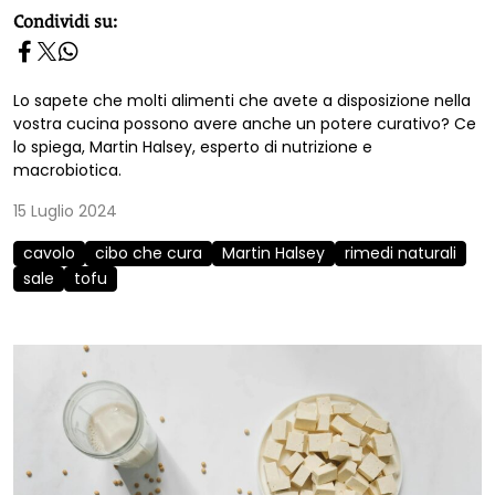
homepage h2
Condividi su:
Lo sapete che molti alimenti che avete a disposizione nella
vostra cucina possono avere anche un potere curativo? Ce
lo spiega, Martin Halsey, esperto di nutrizione e
macrobiotica.
15 Luglio 2024
cavolo
cibo che cura
Martin Halsey
rimedi naturali
sale
tofu