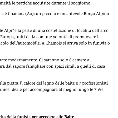
eità le pratiche acquisite durante il soggiorno
eme è Chamois (Ao): un piccolo e incantevole Borgo Alpino
le Alpi” e fa parte di una costellazione di località dell’arco
 d’Europa, uniti dalla comune volontà di promuovere la
incolo dell’automobile. A Chamois si arriva solo in funivia o
tturate modernamente. Ci saranno solo 6 camere a
a dal sapore famigliare con spazi simili a quelli di casa
.
la pietra, il calore del legno delle baite e 7 professionisti
cornice ideale per accompagnare al meglio lungo le 7 Vie
scita della
funivia per accedere alle Baite
.