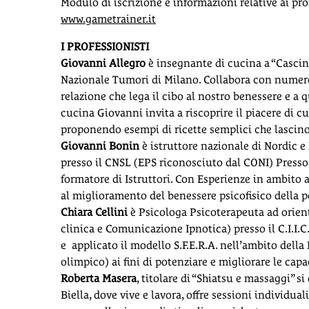
Modulo di iscrizione e informazioni relative ai pro
www.gametrainer.it
I PROFESSIONISTI
Giovanni Allegro
è insegnante di cucina a “Cascina 
Nazionale Tumori di Milano. Collabora con numeros
relazione che lega il cibo al nostro benessere e a q
cucina Giovanni invita a riscoprire il piacere di 
proponendo esempi di ricette semplici che lascino 
Giovanni Bonin
è istruttore nazionale di Nordic e 
presso il CNSL (EPS riconosciuto dal CONI) Presso
formatore di Istruttori. Con Esperienze in ambito 
al miglioramento del benessere psicofisico della p
Chiara Cellini
è Psicologa Psicoterapeuta ad orien
clinica e Comunicazione Ipnotica) presso il C.I.I.
e applicato il modello S.F.E.R.A. nell’ambito dell
olimpico) ai fini di potenziare e migliorare le capa
Roberta Masera
, titolare di “Shiatsu e massaggi” s
Biella, dove vive e lavora, offre sessioni individua