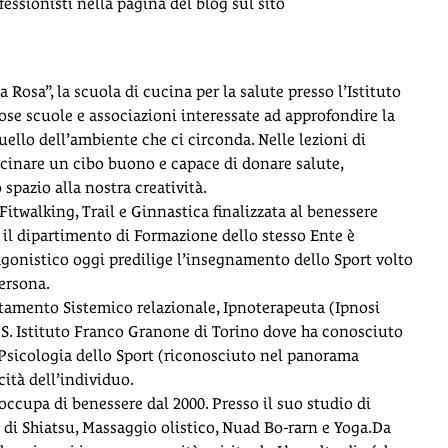
fessionisti nella pagina del blog sul sito
Rosa”, la scuola di cucina per la salute presso l’Istituto
e scuole e associazioni interessate ad approfondire la
uello dell’ambiente che ci circonda. Nelle lezioni di
cucinare un cibo buono e capace di donare salute,
spazio alla nostra creatività.
Fitwalking, Trail e Ginnastica finalizzata al benessere
 il dipartimento di Formazione dello stesso Ente è
agonistico oggi predilige l’insegnamento dello Sport volto
ersona.
tamento Sistemico relazionale, Ipnoterapeuta (Ipnosi
C.S. Istituto Franco Granone di Torino dove ha conosciuto
a Psicologia dello Sport (riconosciuto nel panorama
cità dell’individuo.
i occupa di benessere dal 2000. Presso il suo studio di
li di Shiatsu, Massaggio olistico, Nuad Bo-rarn e Yoga.Da