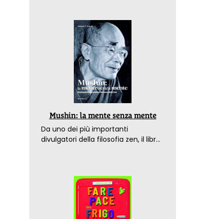
Mushin: la mente senza mente
Da uno dei più importanti
divulgatori della filosofia zen, il libro
che spiega come raggiungere il
benessere nel mondo moderno