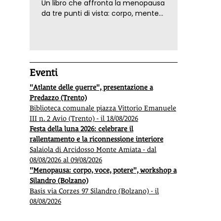
Un libro che affronta la menopausa
da tre punti di vista: corpo, mente
ed emozioni. Con ricette e
tecniche di consapevolezza, per il
benessere della donna
Eventi
"Atlante delle guerre", presentazione a
Predazzo (Trento)
Biblioteca comunale piazza Vittorio Emanuele
III n. 2 Avio (Trento) - il 18/08/2026
Festa della luna 2026: celebrare il
rallentamento e la riconnessione interiore
Salaiola di Arcidosso Monte Amiata - dal
08/08/2026 al 09/08/2026
"Menopausa: corpo, voce, potere", workshop a
Silandro (Bolzano)
Basis via Corzes 97 Silandro (Bolzano) - il
08/08/2026