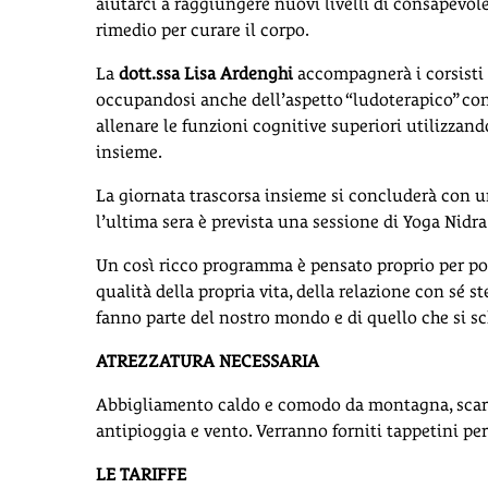
aiutarci a raggiungere nuovi livelli di consapevol
rimedio per curare il corpo.
La
dott.ssa
Lisa Ardenghi
accompagnerà i corsisti d
occupandosi anche dell’aspetto “ludoterapico” con
allenare le funzioni cognitive superiori utilizzando
insieme.
La giornata trascorsa insieme si concluderà con un
l’ultima sera è prevista una sessione di Yoga Nidr
Un così ricco programma è pensato proprio per por
qualità della propria vita, della relazione con sé s
fanno parte del nostro mondo e di quello che si sc
ATREZZATURA NECESSARIA
Abbigliamento caldo e comodo da montagna, scarp
antipioggia e vento. Verranno forniti tappetini pe
LE TARIFFE