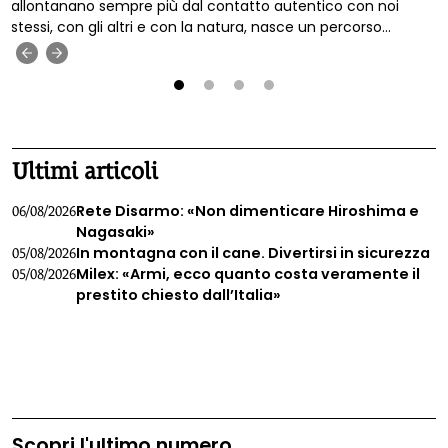
allontanano sempre più dal contatto autentico con noi
stessi, con gli altri e con la natura, nasce un percorso
innovativo pensato per ricreare questa connessione
‹
›
essenziale. La Scuola Nature Life Coach di Passi che
trasformano, con sede nel cuore rigoglioso del Trentino,
offre un cammino biennale unico nel suo genere, dove la
1
2
3
4
formazione professionale si fonde con la rinascita personale
attraverso esperienze immerse nel mondo naturale.
Ultimi articoli
Rete Disarmo: «Non dimenticare Hiroshima e
06/08/2026
Nagasaki»
In montagna con il cane. Divertirsi in sicurezza
05/08/2026
Milex: «Armi, ecco quanto costa veramente il
05/08/2026
prestito chiesto dall’Italia»
Scopri l'ultimo numero