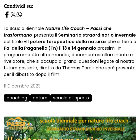
homepage h2
Condividi su:
La Scuola Biennale
Nature Life Coach – Passi che
trasformano
,
presenta il
Seminario straordinario invernale
dal titolo
«Il potere terapeutico della natura»
che si terrà a
Fai della Paganella (Tn) il 13 e 14 gennaio
prossimi. In
programma «Un altro mondo», documentario illuminante e
rivelatore, che si occupa di grandi questioni legate al nostro
futuro possibile, diretto da Thomas Torelli che sarà presente
per il dibattito dopo il film.
11 Dicembre 2023
coaching
natura
scuole all'aperto