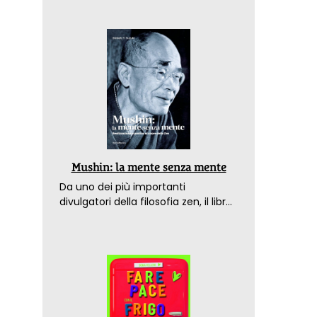
Mushin: la mente senza mente
Da uno dei più importanti
divulgatori della filosofia zen, il libro
che spiega come raggiungere il
benessere nel mondo moderno