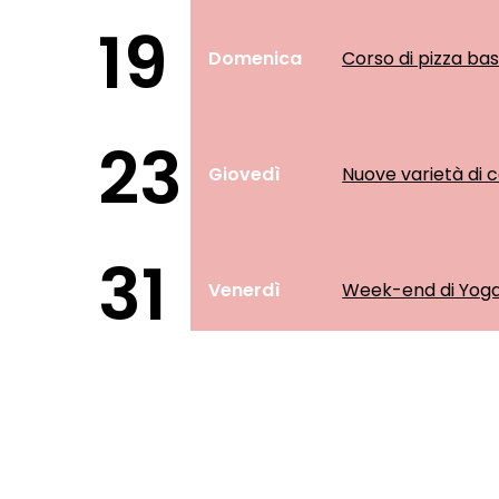
19
Domenica
Corso di pizza bas
23
Giovedì
Nuove varietà di c
31
Venerdì
Week-end di Yoga