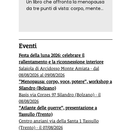
Un libro che affronta la menopausa
da tre punti di vista: corpo, mente
ed emozioni. Con ricette e
tecniche di consapevolezza, per il
benessere della donna
Eventi
Festa della luna 2026: celebrare il
rallentamento e la riconnessione interiore
Salaiola di Arcidosso Monte Amiata - dal
08/08/2026 al 09/08/2026
"Menopausa: corpo, voce, potere", workshop a
Silandro (Bolzano)
Basis via Corzes 97 Silandro (Bolzano) - il
08/08/2026
"Atlante delle guerre", presentazione a
Tassullo (Trento)
Centro anziani via della Santa 1 Tassullo
(Trento) - il 07/08/2026