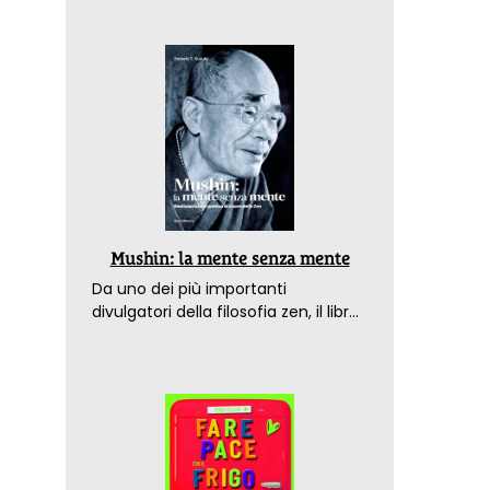
Mushin: la mente senza mente
Da uno dei più importanti
divulgatori della filosofia zen, il libro
che spiega come raggiungere il
benessere nel mondo moderno