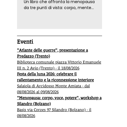
Un libro che affronta la menopausa
da tre punti di vista: corpo, mente
ed emozioni. Con ricette e
tecniche di consapevolezza, per il
benessere della donna
Eventi
"Atlante delle guerre", presentazione a
Predazzo (Trento)
Biblioteca comunale piazza Vittorio Emanuele
III n. 2 Avio (Trento) - il 18/08/2026
Festa della luna 2026: celebrare il
rallentamento e la riconnessione interiore
Salaiola di Arcidosso Monte Amiata - dal
08/08/2026 al 09/08/2026
"Menopausa: corpo, voce, potere", workshop a
Silandro (Bolzano)
Basis via Corzes 97 Silandro (Bolzano) - il
08/08/2026