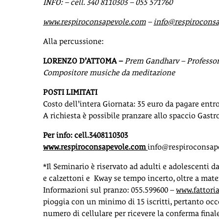
INFO: – cell. 340 8110303 – 055 571760
www.respiroconsapevole.com
–
info@respirocons
Alla percussione:
LORENZO D’ATTOMA –
Prem Gandharv – Professore
Compositore musiche da meditazione
POSTI LIMITATI
Costo dell’intera Giornata: 35 euro da pagare entr
A richiesta è possibile pranzare allo spaccio Gastr
Per info: cell.3408110303
www.respiroconsapevole.com
info@respiroconsap
*Il Seminario è riservato ad adulti e adolescenti da
e calzettoni e Kway se tempo incerto, oltre a mate
Informazioni sul pranzo: 055.599600 –
www.fattori
pioggia con un minimo di 15 iscritti, pertanto oc
numero di cellulare per ricevere la conferma finale