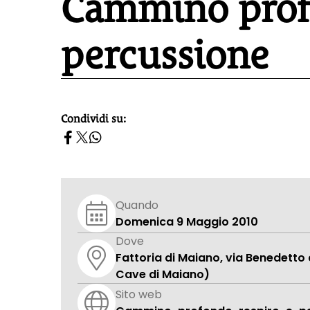
Cammino profo
percussione
Condividi su:
homepage h2
Quando
Domenica 9 Maggio 2010
Dove
Fattoria di Maiano, via Benedetto d
Cave di Maiano)
Sito web