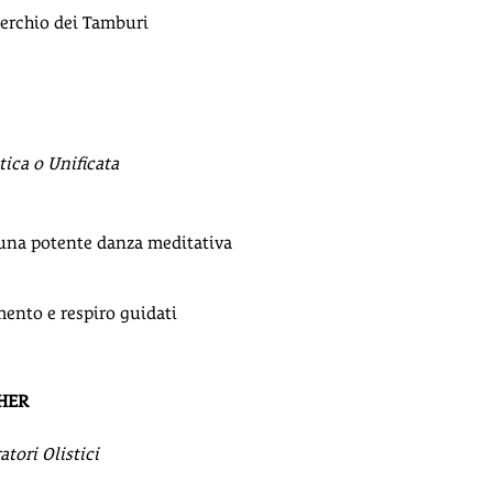
Cerchio dei Tamburi
ica o Unificata
o una potente danza meditativa
mento e respiro guidati
HER
tori Olistici