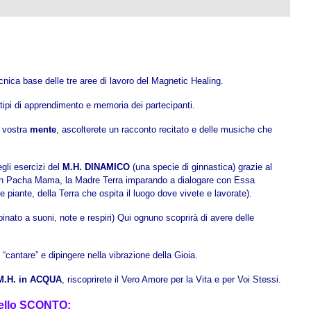
tecnica base delle tre aree di lavoro del Magnetic Healing.
i tipi di apprendimento e memoria dei partecipanti.
a vostra
mente
, ascolterete un racconto recitato e delle musiche che
egli esercizi del
M.H. DINAMICO
(una specie di ginnastica) grazie al
con Pacha Mama, la Madre Terra imparando a dialogare con Essa
le piante, della Terra che ospita il luogo dove vivete e lavorate).
nato a suoni, note e respiri) Qui ognuno scoprirà di avere delle
“cantare” e dipingere nella vibrazione della Gioia.
M.H. in ACQUA
, riscoprirete il Vero Amore per la Vita e per Voi Stessi.
 dello SCONTO: