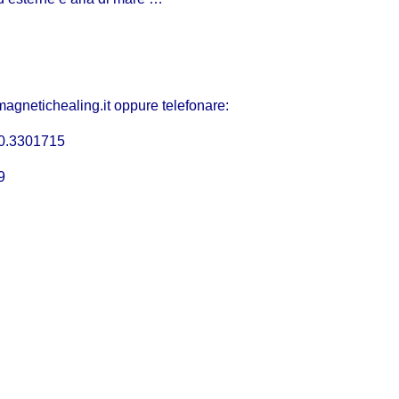
magnetichealing.it
oppure telefonare:
340.3301715
9