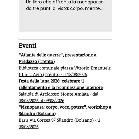
Un libro che affronta la menopausa
da tre punti di vista: corpo, mente
ed emozioni. Con ricette e
tecniche di consapevolezza, per il
benessere della donna
Eventi
"Atlante delle guerre", presentazione a
Predazzo (Trento)
Biblioteca comunale piazza Vittorio Emanuele
III n. 2 Avio (Trento) - il 18/08/2026
Festa della luna 2026: celebrare il
rallentamento e la riconnessione interiore
Salaiola di Arcidosso Monte Amiata - dal
08/08/2026 al 09/08/2026
"Menopausa: corpo, voce, potere", workshop a
Silandro (Bolzano)
Basis via Corzes 97 Silandro (Bolzano) - il
08/08/2026