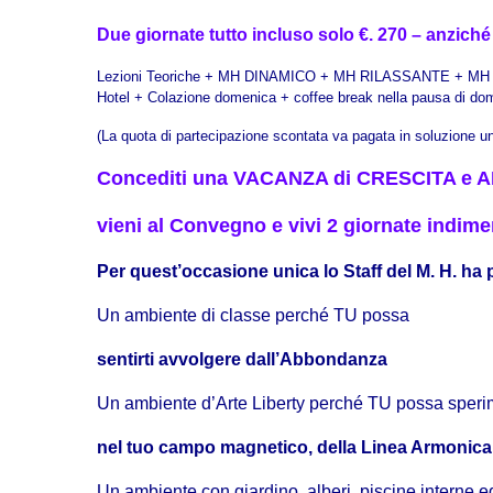
Due giornate tutto incluso solo €. 270 – anziché
Lezioni Teoriche + MH DINAMICO + MH RILASSANTE + MH
Hotel + Colazione domenica + coffee break nella pausa di do
(La quota di partecipazione scontata va pagata in soluzione un
Concediti una VACANZA di CRESCITA e 
vieni al Convegno e vivi 2 giornate indimen
Per quest’occasione unica lo Staff del M. H. ha
Un ambiente di classe perché TU possa
sentirti avvolgere dall’Abbondanza
Un ambiente d’Arte Liberty perché TU possa sperime
nel tuo campo magnetico, della
Linea Armonica
Un ambiente con giardino, alberi, piscine interne e