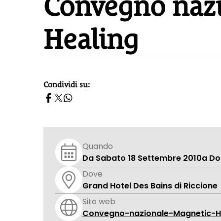
Convegno nazi
Healing
Condividi su:
homepage h2
Quando
Da Sabato 18 Settembre 2010
a Do
Dove
Grand Hotel Des Bains di Riccione
Sito web
Convegno-nazionale-Magnetic-H