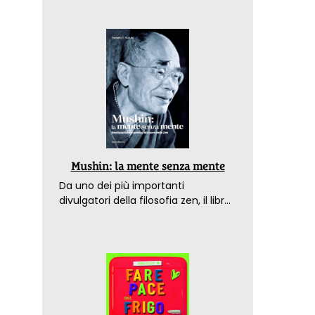
Mushin: la mente senza mente
Da uno dei più importanti
divulgatori della filosofia zen, il libro
che spiega come raggiungere il
benessere nel mondo moderno