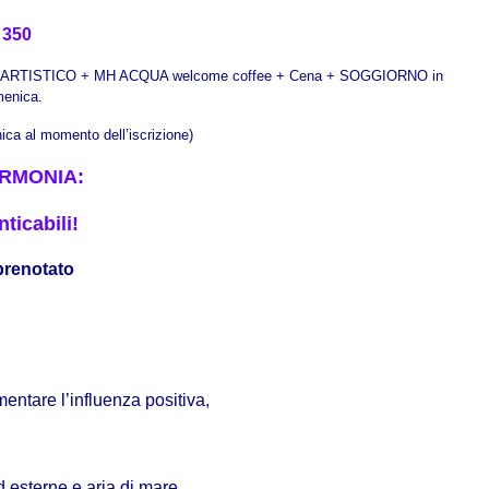
 350
 ARTISTICO + MH ACQUA welcome coffee + Cena + SOGGIORNO in
menica.
ica al momento dell’iscrizione)
ARMONIA:
ticabili!
 prenotato
ntare l’influenza positiva,
d esterne e aria di mare …