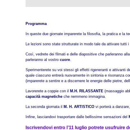
Programma
In queste due giornate imparerete la filosofia, la pratica e la 
Le lezioni sono state strutturate in modo tale da attivare tutti 
Così, vedrete dei filmati e delle diapositive che parleranno all
parleranno al vostro
cuore
.
Sperimenterete su voi stessi gli effetti rigeneranti e attivanti d
quale ciascuno entrerà nuovamente in sintonia e risonanza 
(imparerete a sentire e a discernere le energie delle pietre, del
Lavorerete a coppie con il
M.H. RILASSANTE
(massaggio abbi
capacità magnetiche
che nemmeno immagina.
La seconda giornata il
M. H. ARTISTICO
vi porterà a danzare, 
Infine, lasciandovi trasportare dalle bellissime sensazioni del
Iscrivendovi entro l’11 luglio potrete usufruire