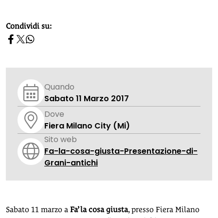
homepage h2
Condividi su:
Quando
Sabato 11 Marzo 2017
Dove
Fiera Milano City (Mi)
Sito web
Fa-la-cosa-giusta-Presentazione-di-
Grani-antichi
Sabato 11 marzo a
Fa’ la cosa giusta
, presso Fiera Milano