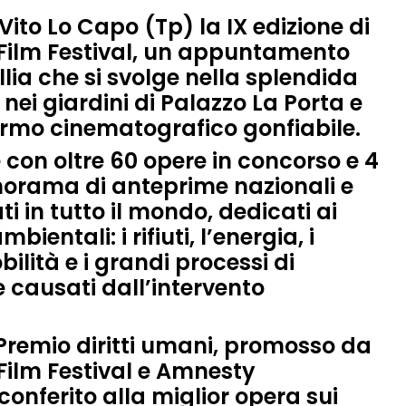
 Vito Lo Capo (Tp)
la
IX edizione
di
ilm Festival
,
un appuntamento
lia
che si svolge nella splendida
nei giardini di
Palazzo La Porta
e
ermo cinematografico gonfiabile.
e con
oltre 60 opere
in
concorso
e
4
norama di
anteprime nazionali e
ti in tutto il mondo, dedicati ai
bientali: i rifiuti, l’energia, i
ilità e i grandi processi di
 causati dall’intervento
Premio diritti umani
, promosso da
ilm Festival e
Amnesty
 conferito
alla
miglior opera sui