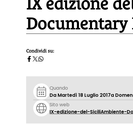
IX edizione de
Documentary F
Condividi su:
homepage h2
Quando
Da Martedì 18 Luglio 2017
a Domeni
Sito web
IX-edizione-del-SiciliAmbiente-D