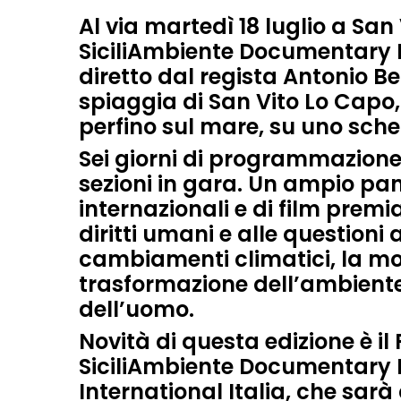
Al via martedì
18 luglio a San
SiciliAmbiente Documentary F
diretto dal regista
Antonio Bel
spiaggia di
San Vito Lo Capo
,
perfino sul mare, su uno sch
Sei giorni di programmazion
sezioni in gara
. Un ampio pa
internazionali
e di film premia
diritti umani e alle questioni am
cambiamenti climatici, la mob
trasformazione dell’ambiente
dell’uomo.
Novità di questa edizione è il
SiciliAmbiente Documentary F
International Italia
, che sarà