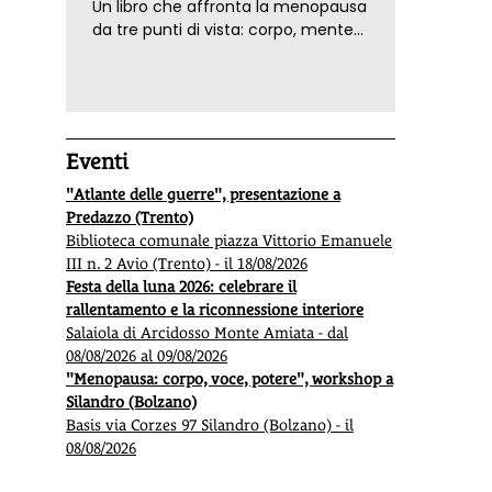
Un libro che affronta la menopausa
da tre punti di vista: corpo, mente
ed emozioni. Con ricette e
tecniche di consapevolezza, per il
benessere della donna
Eventi
"Atlante delle guerre", presentazione a
Predazzo (Trento)
Biblioteca comunale piazza Vittorio Emanuele
III n. 2 Avio (Trento) - il 18/08/2026
Festa della luna 2026: celebrare il
rallentamento e la riconnessione interiore
Salaiola di Arcidosso Monte Amiata - dal
08/08/2026 al 09/08/2026
"Menopausa: corpo, voce, potere", workshop a
Silandro (Bolzano)
Basis via Corzes 97 Silandro (Bolzano) - il
08/08/2026