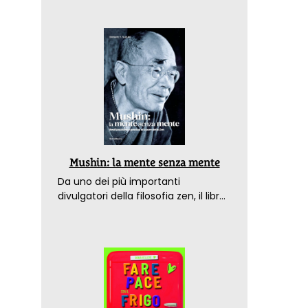
Mushin: la mente senza mente
Da uno dei più importanti
divulgatori della filosofia zen, il libro
che spiega come raggiungere il
benessere nel mondo moderno