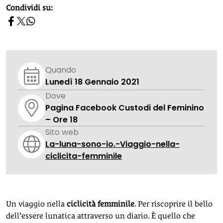
homepage h2
Condividi su:
Quando
Lunedì 18 Gennaio 2021
Dove
Pagina Facebook Custodi del Feminino
– Ore 18
Sito web
La-luna-sono-io.-Viaggio-nella-
ciclicita-femminile
Un viaggio nella
ciclicità femminile
. Per riscoprire il bello
dell’essere lunatica attraverso un diario. È quello che