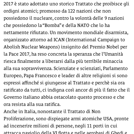
2017 è stato adottato uno storico Trattato che proibisce gli
ordigni atomici; promosso da 122 nazioni che non
possiedono il nucleare, contro la volontà delle 9 nazioni
che possiedono la “Bomba” e della NATO che lo ha
nettamente rifiutato. Un movimento mondiale disarmista,
organizzato attorno ad ICAN (International Campaign to
Abolish Nuclear Weapons) insignito del Premio Nobel per
la Pace 2017, ha reso concreta la speranza che l’Umanità
riesca finalmente a liberarsi dalla più terribile minaccia
alla sua sopravvivenza. Scienziate e scienziati, Parlamento
Europeo, Papa Francesco e leader di altre religioni si sono
espressi affinché si giungesse al Trattato e perchè sia ora
ratificato da tutti, ci indigna così ancor di più il fatto che il
Governo italiano abbia ostacolato questo processo e che
ora resista alla sua ratifica.
Anche in Italia, nonostante il Trattato di Non
Proliferazione, sono dispiegate armi atomiche USA, pronte
ad incenerire milioni di persone, negli 11 porti in cui
attracca naviglio della VI flotta e nelle aerobasi di Ghedi e