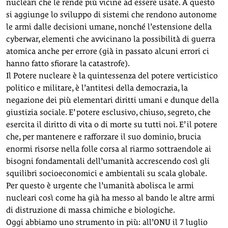
nucleari che le rende più vicine ad essere usate. A questo
si aggiunge lo sviluppo di sistemi che rendono autonome
le armi dalle decisioni umane, nonché l’estensione della
cyberwar, elementi che avvicinano la possibilità di guerra
atomica anche per errore (già in passato alcuni errori ci
hanno fatto sfiorare la catastrofe).
Il Potere nucleare è la quintessenza del potere verticistico
politico e militare, è l’antitesi della democrazia, la
negazione dei più elementari diritti umani e dunque della
giustizia sociale. E’ potere esclusivo, chiuso, segreto, che
esercita il diritto di vita o di morte su tutti noi. E’ il potere
che, per mantenere e rafforzare il suo dominio, brucia
enormi risorse nella folle corsa al riarmo sottraendole ai
bisogni fondamentali dell’umanità accrescendo così gli
squilibri socioeconomici e ambientali su scala globale.
Per questo è urgente che l’umanità abolisca le armi
nucleari così come ha già ha messo al bando le altre armi
di distruzione di massa chimiche e biologiche.
Oggi abbiamo uno strumento in più: all’ONU il 7 luglio