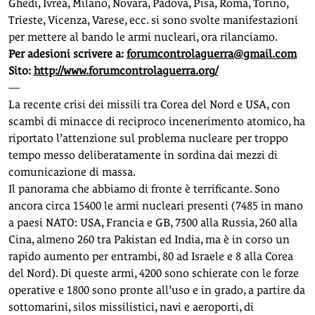
Ghedi, Ivrea, Milano, Novara, Padova, Pisa, Roma, Torino,
Trieste, Vicenza, Varese, ecc. si sono svolte manifestazioni
per mettere al bando le armi nucleari, ora rilanciamo.
Per adesioni scrivere a:
forumcontrolaguerra@gmail.com
Sito:
http://www.forumcontrolaguerra.org/
—
La recente crisi dei missili tra Corea del Nord e USA, con
scambi di minacce di reciproco incenerimento atomico, ha
riportato l’attenzione sul problema nucleare per troppo
tempo messo deliberatamente in sordina dai mezzi di
comunicazione di massa.
Il panorama che abbiamo di fronte è terrificante. Sono
ancora circa 15400 le armi nucleari presenti (7485 in mano
a paesi NATO: USA, Francia e GB, 7300 alla Russia, 260 alla
Cina, almeno 260 tra Pakistan ed India, ma è in corso un
rapido aumento per entrambi, 80 ad Israele e 8 alla Corea
del Nord). Di queste armi, 4200 sono schierate con le forze
operative e 1800 sono pronte all’uso e in grado, a partire da
sottomarini, silos missilistici, navi e aeroporti, di