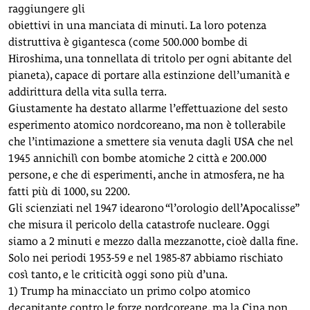
raggiungere gli
obiettivi in una manciata di minuti. La loro potenza
distruttiva è gigantesca (come 500.000 bombe di
Hiroshima, una tonnellata di tritolo per ogni abitante del
pianeta), capace di portare alla estinzione dell’umanità e
addirittura della vita sulla terra.
Giustamente ha destato allarme l’effettuazione del sesto
esperimento atomico nordcoreano, ma non è tollerabile
che l’intimazione a smettere sia venuta dagli USA che nel
1945 annichilì con bombe atomiche 2 città e 200.000
persone, e che di esperimenti, anche in atmosfera, ne ha
fatti più di 1000, su 2200.
Gli scienziati nel 1947 idearono “l’orologio dell’Apocalisse”
che misura il pericolo della catastrofe nucleare. Oggi
siamo a 2 minuti e mezzo dalla mezzanotte, cioè dalla fine.
Solo nei periodi 1953-59 e nel 1985-87 abbiamo rischiato
così tanto, e le criticità oggi sono più d’una.
1) Trump ha minacciato un primo colpo atomico
decapitante contro le forze nordcoreane, ma la Cina non