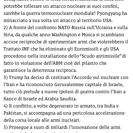
potrebbe tollerare un attacco nucleare ai suoi confini,
sarebbe la guerra termonucleare mondiale! Pyongyang ha
minacciato a sua volta un attacco al territorio USA.
2) A fronte del confronto NATO-Russia sull’Ucraina e sulla
Siria, da qualche anno Washington e Mosca si scambiano
accuse reciproche di sperimentare armi che violerebbero il
Trattato INF che ha eliminato gli Euromissili e gli USA
procedono nella installazione dello “Scudo antimissile” di
fatto in violazione dell’ABM cioè del pilastro che
garantisce la deterrenza reciproca.
3) Trump ha deciso di cestinare l’Accordo sul nucleare con
l’Iran e ha riconosciuto Gerusalemme capitale di Israele,
tutto ciò prelude a nuove ipotesi di guerra contro l’Iran a
fianco di Israele ed Arabia Saudita.
4) Il conflitto, a volte degenerato in armato, tra India e
Pakistan, si accompagna ad una pericolosa accelerazione
della corsa locale alle armi nucleari.
5) Prosegue a suon di miliardi l’innovazione delle armi