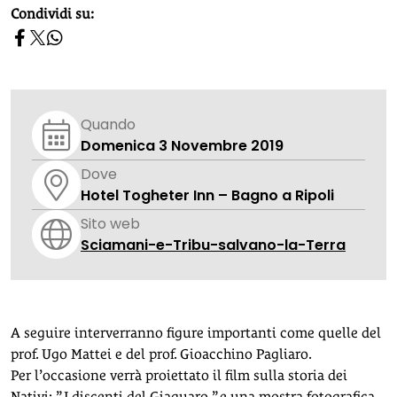
homepage h2
Condividi su:
Quando
Domenica 3 Novembre 2019
Dove
Hotel Togheter Inn – Bagno a Ripoli
Sito web
Sciamani-e-Tribu-salvano-la-Terra
A seguire interverranno figure importanti come quelle del
prof. Ugo Mattei e del prof. Gioacchino Pagliaro.
Per l’occasione verrà proiettato il film sulla storia dei
Nativi: ” I discenti del Giaguaro ” e una mostra fotografica