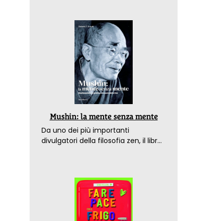
Mushin: la mente senza mente
Da uno dei più importanti
divulgatori della filosofia zen, il libro
che spiega come raggiungere il
benessere nel mondo moderno