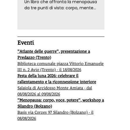
Un libro che affronta la menopausa
da tre punti di vista: corpo, mente
ed emozioni. Con ricette e
tecniche di consapevolezza, per il
benessere della donna
Eventi
"Atlante delle guerre", presentazione a
Predazzo (Trento)
Biblioteca comunale piazza Vittorio Emanuele
III n. 2 Avio (Trento) - il 18/08/2026
Festa della luna 2026: celebrare il
rallentamento e la riconnessione interiore
Salaiola di Arcidosso Monte Amiata - dal
08/08/2026 al 09/08/2026
"Menopausa: corpo, voce, potere", workshop a
Silandro (Bolzano)
Basis via Corzes 97 Silandro (Bolzano) - il
08/08/2026