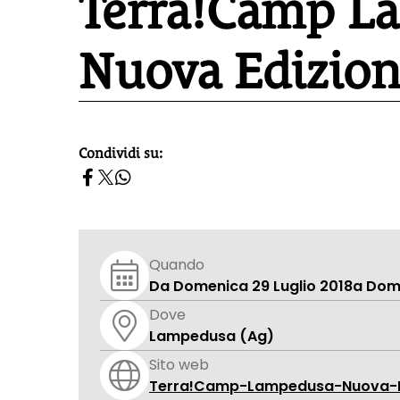
Terra!Camp L
Nuova Edizio
Condividi su:
homepage h2
Quando
Da Domenica 29 Luglio 2018
a Dom
Dove
Lampedusa (Ag)
Sito web
Terra!Camp-Lampedusa-Nuova-E