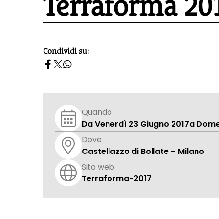
Terraforma 20
Condividi su:
homepage h2
Quando
Da Venerdì 23 Giugno 2017
a Dome
Dove
Castellazzo di Bollate – Milano
Sito web
Terraforma-2017