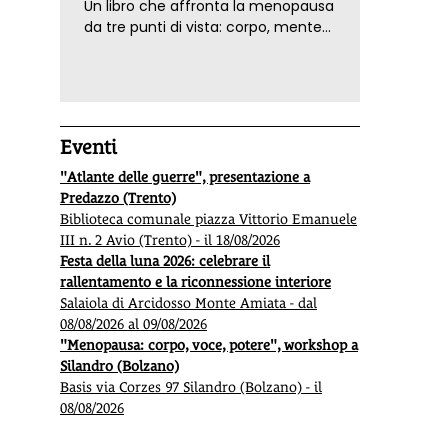
Un libro che affronta la menopausa
da tre punti di vista: corpo, mente
ed emozioni. Con ricette e
tecniche di consapevolezza, per il
benessere della donna
Eventi
"Atlante delle guerre", presentazione a
Predazzo (Trento)
Biblioteca comunale piazza Vittorio Emanuele
III n. 2 Avio (Trento) - il 18/08/2026
Festa della luna 2026: celebrare il
rallentamento e la riconnessione interiore
Salaiola di Arcidosso Monte Amiata - dal
08/08/2026 al 09/08/2026
"Menopausa: corpo, voce, potere", workshop a
Silandro (Bolzano)
Basis via Corzes 97 Silandro (Bolzano) - il
08/08/2026