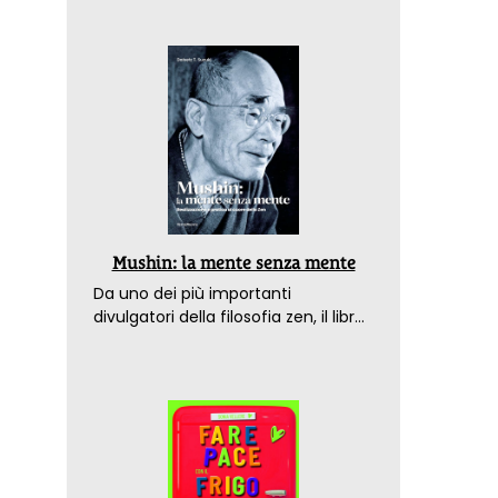
Mushin: la mente senza mente
Da uno dei più importanti
divulgatori della filosofia zen, il libro
che spiega come raggiungere il
benessere nel mondo moderno