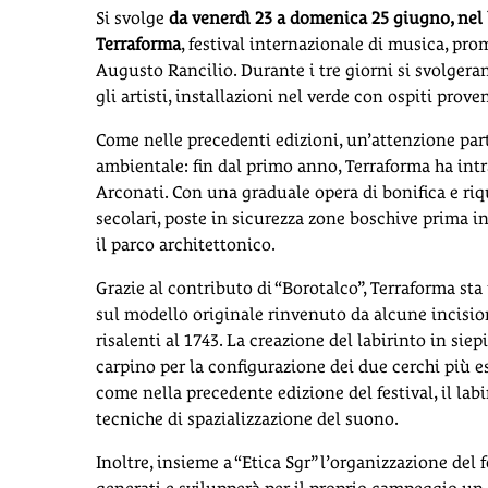
Si svolge
da venerdì 23 a domenica 25 giugno, nel b
Terraforma
, festival internazionale di musica, pr
Augusto Rancilio. Durante i tre giorni si svolgera
gli artisti, installazioni nel verde con ospiti prov
Come nelle precedenti edizioni, un’attenzione part
ambientale: fin dal primo anno, Terraforma ha intr
Arconati. Con una graduale opera di bonifica e riqua
secolari, poste in sicurezza zone boschive prima ina
il parco architettonico.
Grazie al contributo di “Borotalco”, Terraforma sta
sul modello originale rinvenuto da alcune incisio
risalenti al 1743. La creazione del labirinto in si
carpino per la configurazione dei due cerchi più es
come nella precedente edizione del festival, il la
tecniche di spazializzazione del suono.
Inoltre, insieme a “Etica Sgr” l’organizzazione del f