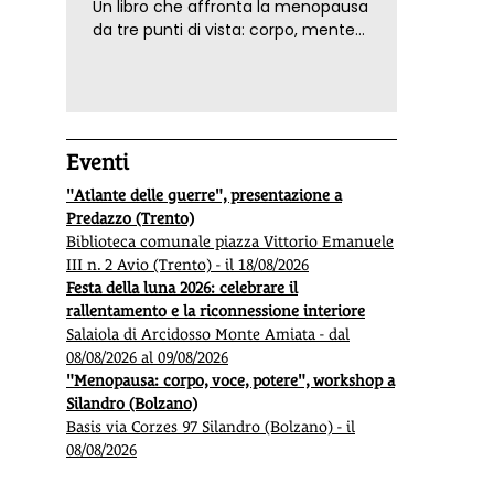
Un libro che affronta la menopausa
da tre punti di vista: corpo, mente
ed emozioni. Con ricette e
tecniche di consapevolezza, per il
benessere della donna
Eventi
"Atlante delle guerre", presentazione a
Predazzo (Trento)
Biblioteca comunale piazza Vittorio Emanuele
III n. 2 Avio (Trento) - il 18/08/2026
Festa della luna 2026: celebrare il
rallentamento e la riconnessione interiore
Salaiola di Arcidosso Monte Amiata - dal
08/08/2026 al 09/08/2026
"Menopausa: corpo, voce, potere", workshop a
Silandro (Bolzano)
Basis via Corzes 97 Silandro (Bolzano) - il
08/08/2026