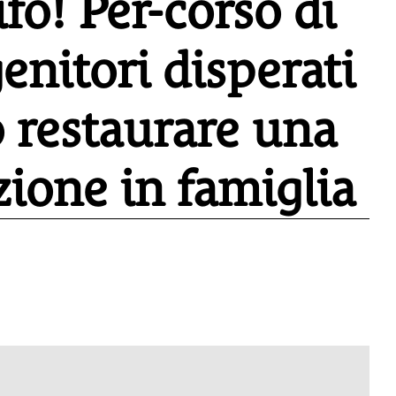
fo! Per-corso di
enitori disperati
 restaurare una
ione in famiglia