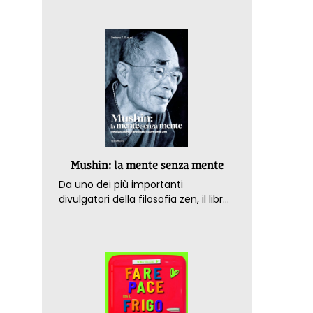
Mushin: la mente senza mente
Da uno dei più importanti
divulgatori della filosofia zen, il libro
che spiega come raggiungere il
benessere nel mondo moderno