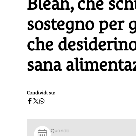
Bleah, che schi
sostegno per g
che desiderino
sana alimentaz
Condividi su:
homepage h2
Quando