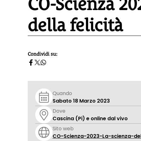
CO-Scienza 202
della felicità
Condividi su:
homepage h2
Quando
Sabato 18 Marzo 2023
Dove
Cascina (Pi) e online dal vivo
Sito web
CO-Scienza-2023-La-scienza-dell