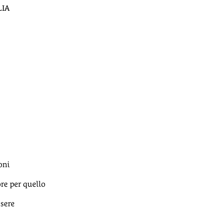
LIA
oni
re per quello
ssere