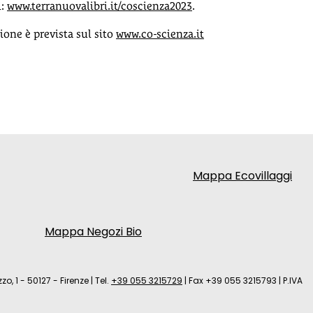
i:
www.terranuovalibri.it/coscienza2023
.
zione è prevista sul sito
www.co-scienza.it
Mappa Ecovillaggi
Mappa Negozi Bio
zo, 1 - 50127 - Firenze
|
Tel.
+39 055 3215729
|
Fax +39 055 3215793
|
P.IVA