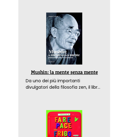
Mushin: la mente senza mente
Da uno dei più importanti
divulgatori della filosofia zen, il libro
che spiega come raggiungere il
benessere nel mondo moderno