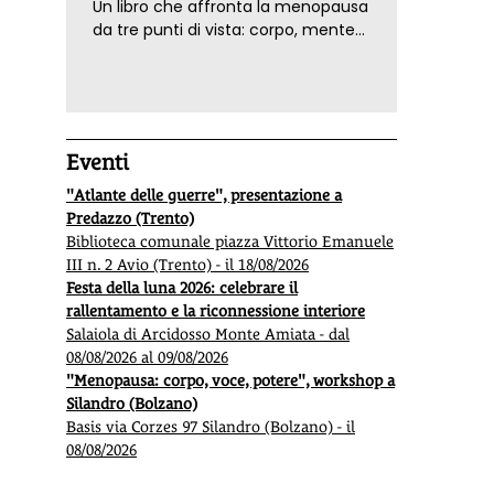
Un libro che affronta la menopausa
da tre punti di vista: corpo, mente
ed emozioni. Con ricette e
tecniche di consapevolezza, per il
benessere della donna
Eventi
"Atlante delle guerre", presentazione a
Predazzo (Trento)
Biblioteca comunale piazza Vittorio Emanuele
III n. 2 Avio (Trento) - il 18/08/2026
Festa della luna 2026: celebrare il
rallentamento e la riconnessione interiore
Salaiola di Arcidosso Monte Amiata - dal
08/08/2026 al 09/08/2026
"Menopausa: corpo, voce, potere", workshop a
Silandro (Bolzano)
Basis via Corzes 97 Silandro (Bolzano) - il
08/08/2026