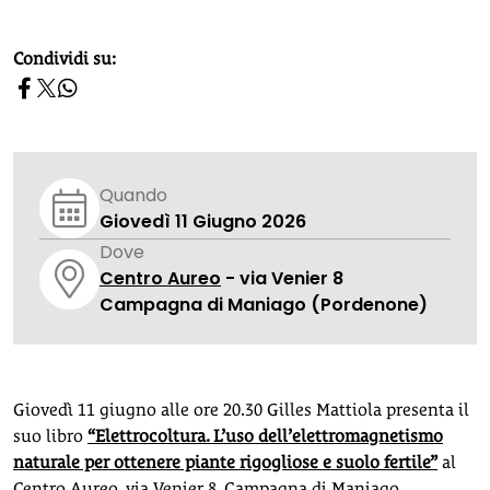
homepage h2
Condividi su:
Quando
Giovedì 11 Giugno 2026
Dove
Centro Aureo
- via Venier 8
Campagna di Maniago (Pordenone)
Giovedì 11 giugno alle ore 20.30 Gilles Mattiola presenta il
suo libro
“Elettrocoltura. L’uso dell’elettromagnetismo
naturale per ottenere piante rigogliose e suolo fertile”
al
Centro Aureo, via Venier 8, Campagna di Maniago