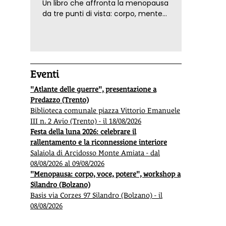
Un libro che affronta la menopausa
da tre punti di vista: corpo, mente
ed emozioni. Con ricette e
tecniche di consapevolezza, per il
benessere della donna
Eventi
"Atlante delle guerre", presentazione a
Predazzo (Trento)
Biblioteca comunale piazza Vittorio Emanuele
III n. 2 Avio (Trento) - il 18/08/2026
Festa della luna 2026: celebrare il
rallentamento e la riconnessione interiore
Salaiola di Arcidosso Monte Amiata - dal
08/08/2026 al 09/08/2026
"Menopausa: corpo, voce, potere", workshop a
Silandro (Bolzano)
Basis via Corzes 97 Silandro (Bolzano) - il
08/08/2026