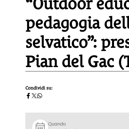
“Outdoor educ
pedagogia dell
selvatico”: pr
Pian del Gac (
Condividi su:
homepage h2
Quando