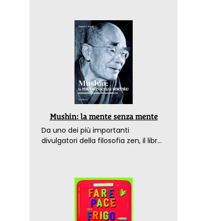
Mushin: la mente senza mente
Da uno dei più importanti
divulgatori della filosofia zen, il libro
che spiega come raggiungere il
benessere nel mondo moderno