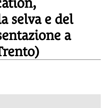
ation,
a selva e del
esentazione a
Trento)