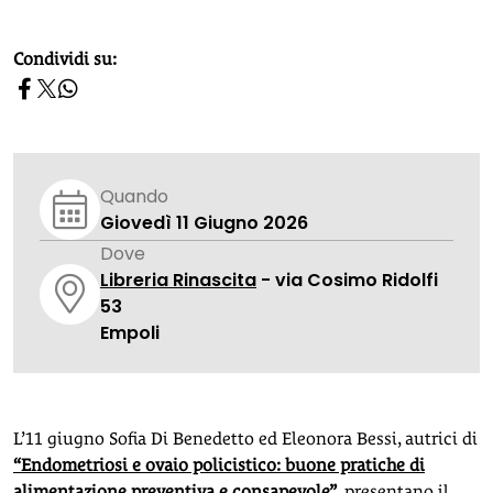
homepage h2
Condividi su:
Quando
Giovedì 11 Giugno 2026
Dove
Libreria Rinascita
- via Cosimo Ridolfi
53
Empoli
L’11 giugno Sofia Di Benedetto ed Eleonora Bessi, autrici di
“Endometriosi e ovaio policistico: buone pratiche di
alimentazione preventiva e consapevole”
, presentano il