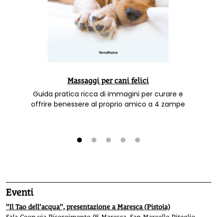
Massaggi per cani felici
Guida pratica ricca di immagini per curare e
offrire benessere al proprio amico a 4 zampe
1
2
3
4
5
Eventi
"Il Tao dell'acqua", presentazione a Maresca (Pistoia)