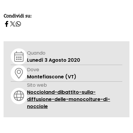
homepage h2
Condividi su:
Quando
Lunedì 3 Agosto 2020
Dove
Montefiascone (VT)
Sito web
Noccioland-dibattito-sulla-
diffusione-delle-monocolture-di-
nocciole