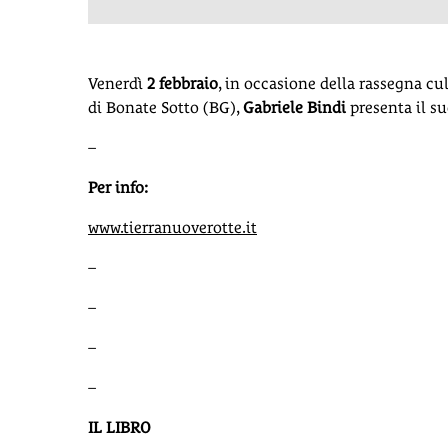
Venerdì
2 febbraio
, in occasione della rassegna cu
di Bonate Sotto (BG),
Gabriele Bindi
presenta il su
–
Per info:
www.tierranuoverotte.it
–
–
–
–
IL LIBRO