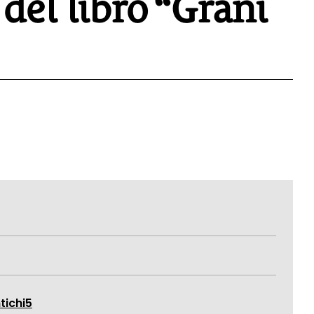
del libro “Grani
tichi5