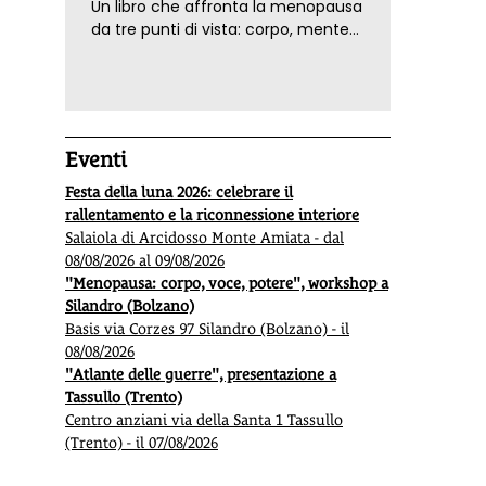
Un libro che affronta la menopausa
da tre punti di vista: corpo, mente
ed emozioni. Con ricette e
tecniche di consapevolezza, per il
benessere della donna
Eventi
Festa della luna 2026: celebrare il
rallentamento e la riconnessione interiore
Salaiola di Arcidosso Monte Amiata - dal
08/08/2026 al 09/08/2026
"Menopausa: corpo, voce, potere", workshop a
Silandro (Bolzano)
Basis via Corzes 97 Silandro (Bolzano) - il
08/08/2026
"Atlante delle guerre", presentazione a
Tassullo (Trento)
Centro anziani via della Santa 1 Tassullo
(Trento) - il 07/08/2026