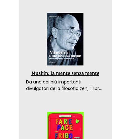
Mushin: la mente senza mente
Da uno dei più importanti
divulgatori della filosofia zen, il libro
che spiega come raggiungere il
benessere nel mondo moderno