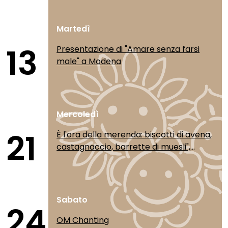
Martedì
13
Presentazione di "Amare senza farsi
male" a Modena
Mercoledì
21
È l'ora della merenda: biscotti di avena,
castagnaccio, barrette di muesli",
incontro con l'autrice di Terra Nuova
Michela Trevisan
Sabato
24
OM Chanting