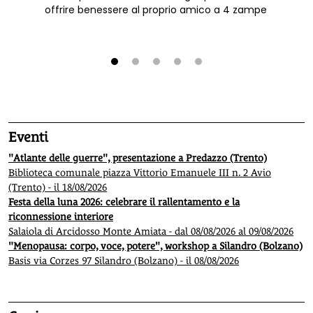
offrire benessere al proprio amico a 4 zampe
1
2
3
4
5
Eventi
"Atlante delle guerre", presentazione a Predazzo (Trento)
Biblioteca comunale piazza Vittorio Emanuele III n. 2 Avio
(Trento) - il 18/08/2026
Festa della luna 2026: celebrare il rallentamento e la
riconnessione interiore
Salaiola di Arcidosso Monte Amiata - dal 08/08/2026 al 09/08/2026
"Menopausa: corpo, voce, potere", workshop a Silandro (Bolzano)
Basis via Corzes 97 Silandro (Bolzano) - il 08/08/2026