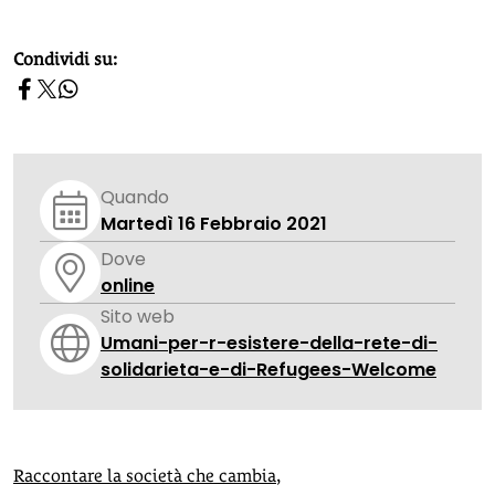
homepage h2
Condividi su:
Quando
Martedì 16 Febbraio 2021
Dove
online
Sito web
Umani-per-r-esistere-della-rete-di-
solidarieta-e-di-Refugees-Welcome
Raccontare la società che cambia
,