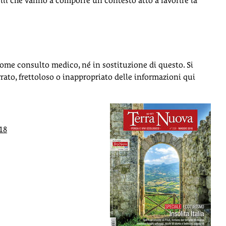
selli che vanno a comporre un contesto atto a favorire la
ome consulto medico, né in sostituzione di questo. Si
rato, frettoloso o inappropriato delle informazioni qui
18