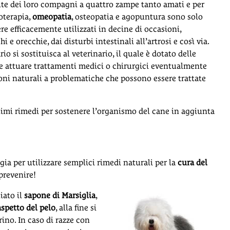
ute dei loro compagni a quattro zampe tanto amati e per
oterapia,
omeopatia
, osteopatia e agopuntura sono solo
re efficacemente utilizzati in decine di occasioni,
i e orecchie, dai disturbi intestinali all’artrosi e così via.
io si sostituisca al veterinario, il quale è dotato delle
e attuare trattamenti medici o chirurgici eventualmente
ioni naturali a problematiche che possono essere trattate
ttimi rimedi per sostenere l’organismo del cane in aggiunta
ia per utilizzare semplici rimedi naturali per la
cura del
 prevenire!
iato il
sapone di Marsiglia
,
aspetto del pelo
, alla fine si
rino. In caso di razze con