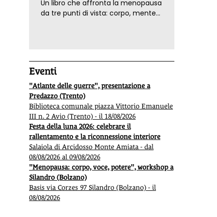
Un libro che affronta la menopausa
da tre punti di vista: corpo, mente
ed emozioni. Con ricette e
tecniche di consapevolezza, per il
benessere della donna
Eventi
"Atlante delle guerre", presentazione a
Predazzo (Trento)
Biblioteca comunale piazza Vittorio Emanuele
III n. 2 Avio (Trento) - il 18/08/2026
Festa della luna 2026: celebrare il
rallentamento e la riconnessione interiore
Salaiola di Arcidosso Monte Amiata - dal
08/08/2026 al 09/08/2026
"Menopausa: corpo, voce, potere", workshop a
Silandro (Bolzano)
Basis via Corzes 97 Silandro (Bolzano) - il
08/08/2026