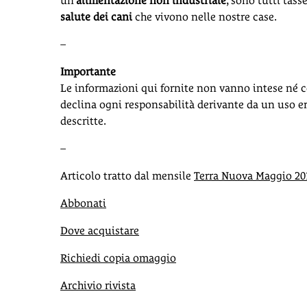
un’
alimentazione non industriale
, sono tutti tas
salute dei cani
che vivono nelle nostre case.
–
Importante
Le informazioni qui fornite non vanno intese né c
declina ogni responsabilità derivante da un uso er
descritte.
–
Articolo tratto dal mensile
Terra Nuova Maggio 20
Abbonati
Dove acquistare
Richiedi copia omaggio
Archivio rivista