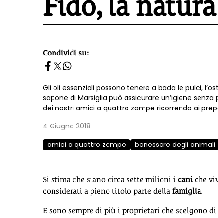
Fido, la natura
Condividi su:
homepage h2
Gli oli essenziali possono tenere a bada le pulci, l’ost
sapone di Marsiglia può assicurare un’igiene senza 
dei nostri amici a quattro zampe ricorrendo ai prepar
4 Giugno 2018
amici a quattro zampe
benessere degli animali
Si stima che siano circa sette milioni i
cani
che viv
considerati a pieno titolo parte della
famiglia
.
E sono sempre di più i proprietari che scelgono di a