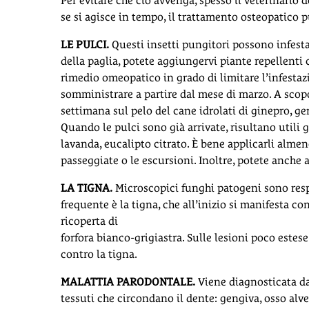
Per evitare che ciò avvenga, spesso il veterinario d
se si agisce in tempo, il trattamento osteopatico p
LE PULCI.
Questi insetti pungitori possono infesta
della paglia, potete aggiungervi piante repellenti
rimedio omeopatico in grado di limitare l’infestazi
somministrare a partire dal mese di marzo. A scop
settimana sul pelo del cane idrolati di ginepro, ge
Quando le pulci sono già arrivate, risultano utili gl
lavanda, eucalipto citrato. È bene applicarli almen
passeggiate o le escursioni. Inoltre, potete anche
LA TIGNA.
Microscopici funghi patogeni sono respo
frequente è la tigna, che all’inizio si manifesta con
ricoperta di
forfora bianco-grigiastra. Sulle lesioni poco estese
contro la tigna.
MALATTIA PARODONTALE.
Viene diagnosticata dal
tessuti che circondano il dente: gengiva, osso al