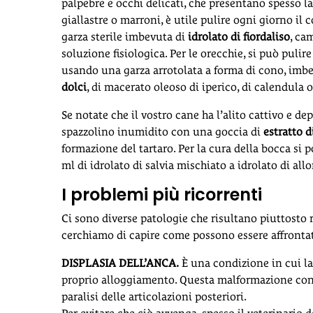
palpebre e occhi delicati, che presentano spesso l
giallastre o marroni, è utile pulire ogni giorno il
garza sterile imbevuta di
idrolato di fiordaliso
, ca
soluzione fisiologica. Per le orecchie, si può pulir
usando una garza arrotolata a forma di cono, imb
dolci
, di macerato oleoso di iperico, di calendula 
Se notate che il vostro cane ha l’alito cattivo e de
spazzolino inumidito con una goccia di
estratto 
formazione del tartaro. Per la cura della bocca si 
ml di idrolato di salvia mischiato a idrolato di allo
I problemi più ricorrenti
Ci sono diverse patologie che risultano piuttosto 
cerchiamo di capire come possono essere affronta
DISPLASIA DELL’ANCA.
È una condizione in cui la
proprio alloggiamento. Questa malformazione cong
paralisi delle articolazioni posteriori.