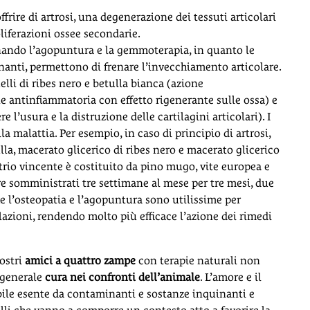
frire di artrosi, una degenerazione dei tessuti articolari
liferazioni ossee secondarie.
inando l’agopuntura e la gemmoterapia, in quanto le
nanti, permettono di frenare l’invecchiamento articolare.
uelli di ribes nero e betulla bianca (azione
e antinfiammatoria con effetto rigenerante sulle ossa) e
’usura e la distruzione delle cartilagini articolari). I
a malattia. Per esempio, in caso di principio di artrosi,
lla, macerato glicerico di ribes nero e macerato glicerico
l trio vincente è costituito da pino mugo, vite europea e
re somministrati tre settimane al mese per tre mesi, due
he l’osteopatia e l’agopuntura sono utilissime per
olazioni, rendendo molto più efficace l’azione dei rimedi
ostri
amici a quattro zampe
con terapie naturali non
i generale
cura nei confronti dell’animale
. L’amore e il
ibile esente da contaminanti e sostanze inquinanti e