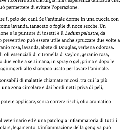
eve ricorrere alla chirurgia, ma l’esperienza dimostra che,
uò permettere di evitare l’operazione.
re il pelo dei cani. Se l’animale dorme in una cuccia con
 come lavanda, tanaceto o foglie di noce secche. Un
one e le punture di insetti è il
Ledum palustre
, da
o preventivo può essere utile anche spruzzare due volte a
ranio rosa, lavanda, abete di Douglas, verbena odorosa.
i oli essenziali di citronella di Ceylon, geranio rosa,
o due volte a settimana, in spray o gel, prima e dopo le
 aggiungerli allo shampoo usato per lavare l’animale.
nsabili di malattie chiamate micosi, tra cui la più
 una zona circolare e dai bordi netti priva di peli,
 potete applicare, senza correre rischi, olio aromatico
 veterinario ed è una patologia infiammatoria di tutti i
veolare, legamento. L’infiammazione della gengiva può