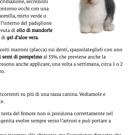
acrimazione, secrezioni
 contorno occhi con una
momilla, mirto verde o
e l’interno del padiglione
evuta di
olio di mandorle
o di
gel d’aloe vera
.
positi marroni (placca) sui denti, spazzolateglieli con uno
di semi di pompelmo
al 33%, che previene anche la
possono anche applicare, una volta a settimana, circa 1 o 2
ro.
ricorrenti su più di una razza canina. Vediamole e
te.
 testa del femore non si posiziona correttamente nel
enita evolve sempre verso l’artrosi e può portare a