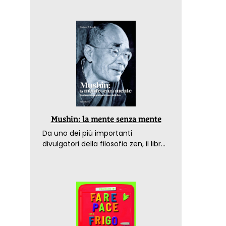
Mushin: la mente senza mente
Da uno dei più importanti
divulgatori della filosofia zen, il libro
che spiega come raggiungere il
benessere nel mondo moderno