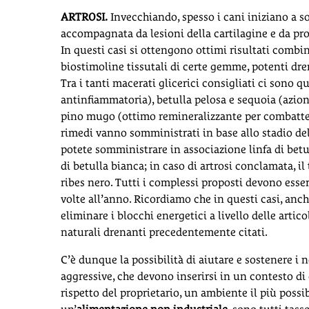
ARTROSI.
Invecchiando, spesso i cani iniziano a sof
accompagnata da lesioni della cartilagine e da pro
In questi casi si ottengono ottimi risultati comb
biostimoline tissutali di certe gemme, potenti dre
Tra i tanti macerati glicerici consigliati ci sono q
antinfiammatoria), betulla pelosa e sequoia (azion
pino mugo (ottimo remineralizzante per combattere l
rimedi vanno somministrati in base allo stadio dell
potete somministrare in associazione linfa di betu
di betulla bianca; in caso di artrosi conclamata, i
ribes nero. Tutti i complessi proposti devono esse
volte all’anno. Ricordiamo che in questi casi, anc
eliminare i blocchi energetici a livello delle artic
naturali drenanti precedentemente citati.
C’è dunque la possibilità di aiutare e sostenere i n
aggressive, che devono inserirsi in un contesto d
rispetto del proprietario, un ambiente il più poss