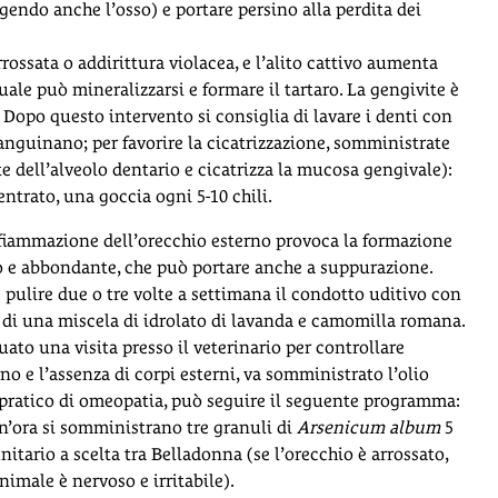
endo anche l’osso) e portare persino alla perdita dei
ossata o addirittura violacea, e l’alito cattivo aumenta
le può mineralizzarsi e formare il tartaro. La gengivite è
i. Dopo questo intervento si consiglia di lavare i denti con
 sanguinano; per favorire la cicatrizzazione, somministrate
te dell’alveolo dentario e cicatrizza la mucosa gengivale):
ntrato, una goccia ogni 5-10 chili.
nfiammazione dell’orecchio esterno provoca la formazione
 e abbondante, che può portare anche a suppurazione.
e pulire due o tre volte a settimana il condotto uditivo con
di una miscela di idrolato di lavanda e camomilla romana.
tuato una visita presso il veterinario per controllare
ano e l’assenza di corpi esterni, va somministrato l’olio
è pratico di omeopatia, può seguire il seguente programma:
n’ora si somministrano tre granuli di
Arsenicum album
5
itario a scelta tra Belladonna (se l’orecchio è arrossato,
imale è nervoso e irritabile).