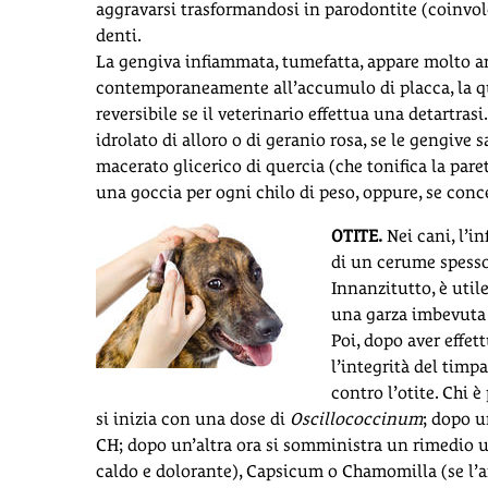
aggravarsi trasformandosi in parodontite (coinvolg
denti.
La gengiva infiammata, tumefatta, appare molto arr
contemporaneamente all’accumulo di placca, la qua
reversibile se il veterinario effettua una detartras
idrolato di alloro o di geranio rosa, se le gengive
macerato glicerico di quercia (che tonifica la pare
una goccia per ogni chilo di peso, oppure, se conce
OTITE.
Nei cani, l’i
di un cerume spesso
Innanzitutto, è util
una garza imbevuta 
Poi, dopo aver effet
l’integrità del timp
contro l’otite. Chi 
si inizia con una dose di
Oscillococcinum
; dopo u
CH; dopo un’altra ora si somministra un rimedio un
caldo e dolorante), Capsicum o Chamomilla (se l’an