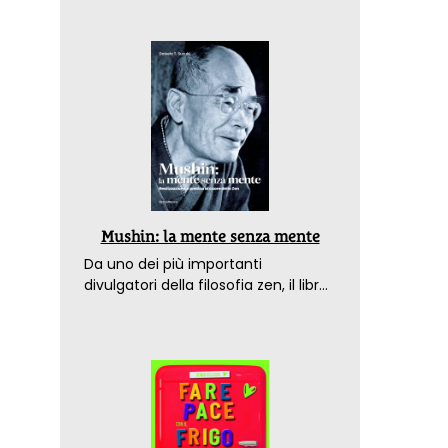
Mushin: la mente senza mente
Da uno dei più importanti
divulgatori della filosofia zen, il libro
che spiega come raggiungere il
benessere nel mondo moderno