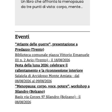
Un libro che affronta la menopausa
da tre punti di vista: corpo, mente
ed emozioni. Con ricette e
tecniche di consapevolezza, per il
benessere della donna
Eventi
"Atlante delle guerre", presentazione a
Predazzo (Trento)
Biblioteca comunale piazza Vittorio Emanuele
III n. 2 Avio (Trento) - il 18/08/2026
Festa della luna 2026: celebrare il
rallentamento e la riconnessione interiore
Salaiola di Arcidosso Monte Amiata - dal
08/08/2026 al 09/08/2026
"Menopausa: corpo, voce, potere", workshop a
Silandro (Bolzano)
Basis via Corzes 97 Silandro (Bolzano) - il
08/08/2026