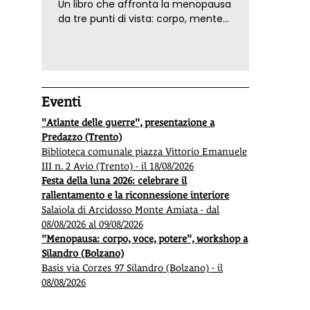
Un libro che affronta la menopausa
da tre punti di vista: corpo, mente
ed emozioni. Con ricette e
tecniche di consapevolezza, per il
benessere della donna
Eventi
"Atlante delle guerre", presentazione a
Predazzo (Trento)
Biblioteca comunale piazza Vittorio Emanuele
III n. 2 Avio (Trento) - il 18/08/2026
Festa della luna 2026: celebrare il
rallentamento e la riconnessione interiore
Salaiola di Arcidosso Monte Amiata - dal
08/08/2026 al 09/08/2026
"Menopausa: corpo, voce, potere", workshop a
Silandro (Bolzano)
Basis via Corzes 97 Silandro (Bolzano) - il
08/08/2026