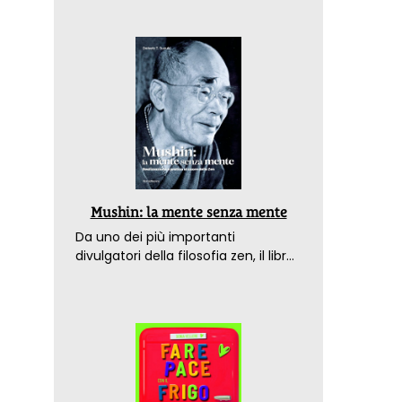
Mushin: la mente senza mente
Da uno dei più importanti
divulgatori della filosofia zen, il libro
che spiega come raggiungere il
benessere nel mondo moderno