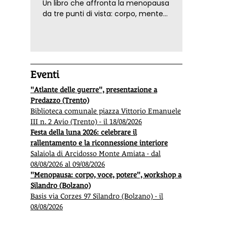
Un libro che affronta la menopausa
da tre punti di vista: corpo, mente
ed emozioni. Con ricette e
tecniche di consapevolezza, per il
benessere della donna
Eventi
"Atlante delle guerre", presentazione a
Predazzo (Trento)
Biblioteca comunale piazza Vittorio Emanuele
III n. 2 Avio (Trento) - il 18/08/2026
Festa della luna 2026: celebrare il
rallentamento e la riconnessione interiore
Salaiola di Arcidosso Monte Amiata - dal
08/08/2026 al 09/08/2026
"Menopausa: corpo, voce, potere", workshop a
Silandro (Bolzano)
Basis via Corzes 97 Silandro (Bolzano) - il
08/08/2026