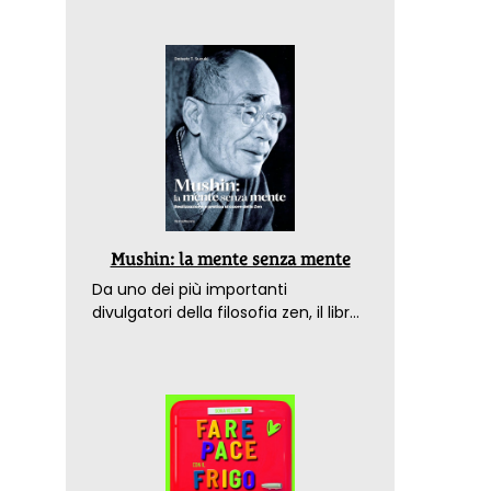
Mushin: la mente senza mente
Da uno dei più importanti
divulgatori della filosofia zen, il libro
che spiega come raggiungere il
benessere nel mondo moderno