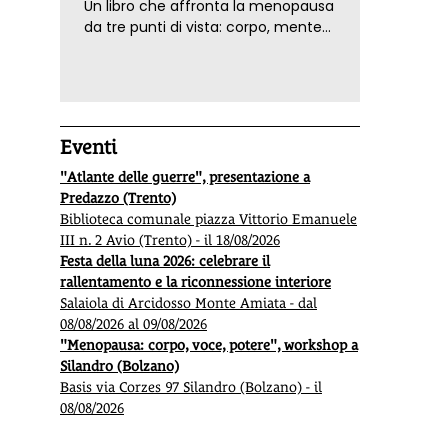
Un libro che affronta la menopausa
da tre punti di vista: corpo, mente
ed emozioni. Con ricette e
tecniche di consapevolezza, per il
benessere della donna
Eventi
"Atlante delle guerre", presentazione a
Predazzo (Trento)
Biblioteca comunale piazza Vittorio Emanuele
III n. 2 Avio (Trento) - il 18/08/2026
Festa della luna 2026: celebrare il
rallentamento e la riconnessione interiore
Salaiola di Arcidosso Monte Amiata - dal
08/08/2026 al 09/08/2026
"Menopausa: corpo, voce, potere", workshop a
Silandro (Bolzano)
Basis via Corzes 97 Silandro (Bolzano) - il
08/08/2026