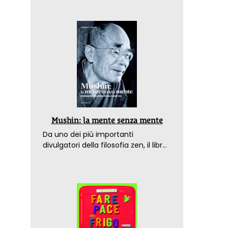
Mushin: la mente senza mente
Da uno dei più importanti
divulgatori della filosofia zen, il libro
che spiega come raggiungere il
benessere nel mondo moderno