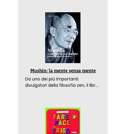
Mushin: la mente senza mente
Da uno dei più importanti
divulgatori della filosofia zen, il libro
che spiega come raggiungere il
benessere nel mondo moderno