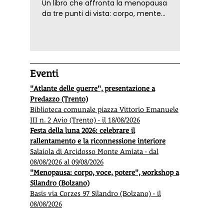
Un libro che affronta la menopausa
da tre punti di vista: corpo, mente
ed emozioni. Con ricette e
tecniche di consapevolezza, per il
benessere della donna
Eventi
"Atlante delle guerre", presentazione a
Predazzo (Trento)
Biblioteca comunale piazza Vittorio Emanuele
III n. 2 Avio (Trento) - il 18/08/2026
Festa della luna 2026: celebrare il
rallentamento e la riconnessione interiore
Salaiola di Arcidosso Monte Amiata - dal
08/08/2026 al 09/08/2026
"Menopausa: corpo, voce, potere", workshop a
Silandro (Bolzano)
Basis via Corzes 97 Silandro (Bolzano) - il
08/08/2026