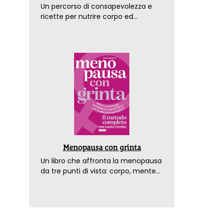
Un percorso di consapevolezza e
ricette per nutrire corpo ed
emozioni. Con la prefazione del
dottor Franco Berrino
Menopausa con grinta
Un libro che affronta la menopausa
da tre punti di vista: corpo, mente
ed emozioni. Con ricette e
tecniche di consapevolezza, per il
benessere della donna