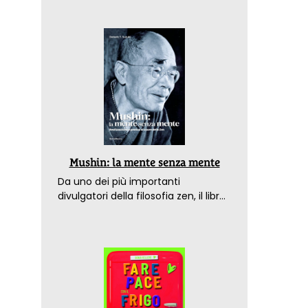
Mushin: la mente senza mente
Da uno dei più importanti
divulgatori della filosofia zen, il libro
che spiega come raggiungere il
benessere nel mondo moderno