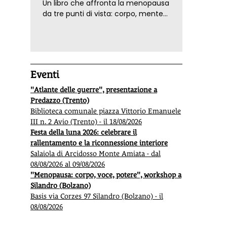
Un libro che affronta la menopausa
da tre punti di vista: corpo, mente
ed emozioni. Con ricette e
tecniche di consapevolezza, per il
benessere della donna
Eventi
"Atlante delle guerre", presentazione a
Predazzo (Trento)
Biblioteca comunale piazza Vittorio Emanuele
III n. 2 Avio (Trento) - il 18/08/2026
Festa della luna 2026: celebrare il
rallentamento e la riconnessione interiore
Salaiola di Arcidosso Monte Amiata - dal
08/08/2026 al 09/08/2026
"Menopausa: corpo, voce, potere", workshop a
Silandro (Bolzano)
Basis via Corzes 97 Silandro (Bolzano) - il
08/08/2026