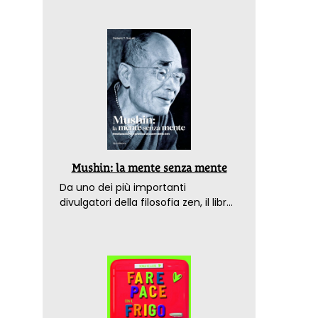
Mushin: la mente senza mente
Da uno dei più importanti
divulgatori della filosofia zen, il libro
che spiega come raggiungere il
benessere nel mondo moderno