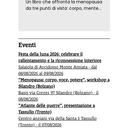
Un libro che affronta la menopausa
da tre punti di vista: corpo, mente
ed emozioni. Con ricette e
tecniche di consapevolezza, per il
benessere della donna
Eventi
Festa della luna 2026: celebrare il
rallentamento e la riconnessione interiore
Salaiola di Arcidosso Monte Amiata - dal
08/08/2026 al 09/08/2026
"Menopausa: corpo, voce, potere", workshop a
Silandro (Bolzano)
Basis via Corzes 97 Silandro (Bolzano) - il
08/08/2026
"Atlante delle guerre", presentazione a
Tassullo (Trento)
Centro anziani via della Santa 1 Tassullo
(Trento) - il 07/08/2026