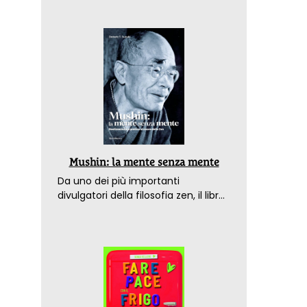
Mushin: la mente senza mente
Da uno dei più importanti
divulgatori della filosofia zen, il libro
che spiega come raggiungere il
benessere nel mondo moderno