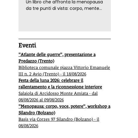
Un libro che affronta la menopausa
da tre punti di vista: corpo, mente
ed emozioni. Con ricette e
tecniche di consapevolezza, per il
benessere della donna
Eventi
"Atlante delle guerre", presentazione a
Predazzo (Trento)
Biblioteca comunale piazza Vittorio Emanuele
III n. 2 Avio (Trento) - il 18/08/2026
Festa della luna 2026: celebrare il
rallentamento e la riconnessione interiore
Salaiola di Arcidosso Monte Amiata - dal
08/08/2026 al 09/08/2026
"Menopausa: corpo, voce, potere", workshop a
Silandro (Bolzano)
Basis via Corzes 97 Silandro (Bolzano) - il
08/08/2026