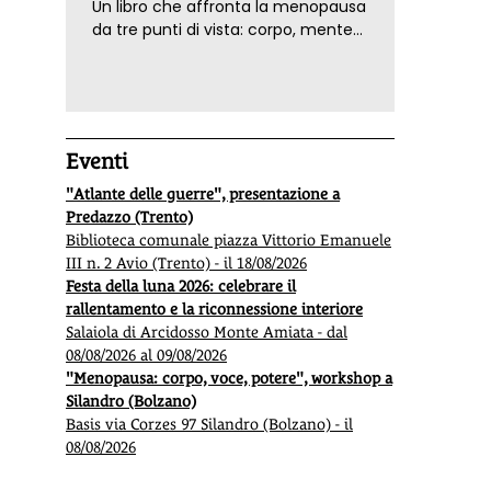
Un libro che affronta la menopausa
da tre punti di vista: corpo, mente
ed emozioni. Con ricette e
tecniche di consapevolezza, per il
benessere della donna
Eventi
"Atlante delle guerre", presentazione a
Predazzo (Trento)
Biblioteca comunale piazza Vittorio Emanuele
III n. 2 Avio (Trento) - il 18/08/2026
Festa della luna 2026: celebrare il
rallentamento e la riconnessione interiore
Salaiola di Arcidosso Monte Amiata - dal
08/08/2026 al 09/08/2026
"Menopausa: corpo, voce, potere", workshop a
Silandro (Bolzano)
Basis via Corzes 97 Silandro (Bolzano) - il
08/08/2026