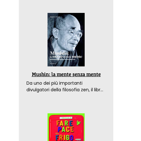
Mushin: la mente senza mente
Da uno dei più importanti
divulgatori della filosofia zen, il libro
che spiega come raggiungere il
benessere nel mondo moderno