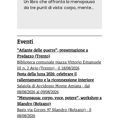
Un libro che affronta la menopausa
da tre punti di vista: corpo, mente
ed emozioni. Con ricette e
tecniche di consapevolezza, per il
benessere della donna
Eventi
"Atlante delle guerre", presentazione a
Predazzo (Trento)
Biblioteca comunale piazza Vittorio Emanuele
III n. 2 Avio (Trento) - il 18/08/2026
Festa della luna 2026: celebrare il
rallentamento e la riconnessione interiore
Salaiola di Arcidosso Monte Amiata - dal
08/08/2026 al 09/08/2026
"Menopausa: corpo, voce, potere", workshop a
Silandro (Bolzano)
Basis via Corzes 97 Silandro (Bolzano) - il
08/08/2026