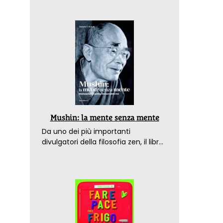
Mushin: la mente senza mente
Da uno dei più importanti
divulgatori della filosofia zen, il libro
che spiega come raggiungere il
benessere nel mondo moderno