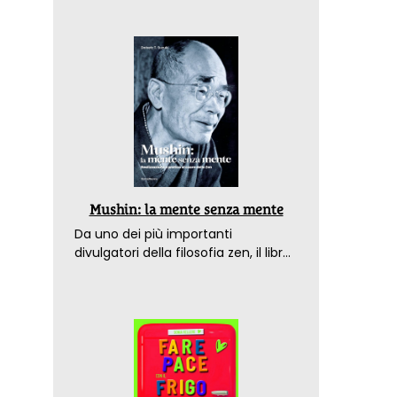
Mushin: la mente senza mente
Da uno dei più importanti
divulgatori della filosofia zen, il libro
che spiega come raggiungere il
benessere nel mondo moderno