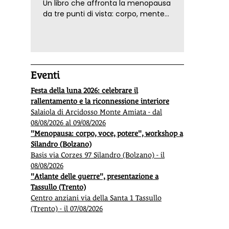
Un libro che affronta la menopausa
da tre punti di vista: corpo, mente
ed emozioni. Con ricette e
tecniche di consapevolezza, per il
benessere della donna
Eventi
Festa della luna 2026: celebrare il
rallentamento e la riconnessione interiore
Salaiola di Arcidosso Monte Amiata - dal
08/08/2026 al 09/08/2026
"Menopausa: corpo, voce, potere", workshop a
Silandro (Bolzano)
Basis via Corzes 97 Silandro (Bolzano) - il
08/08/2026
"Atlante delle guerre", presentazione a
Tassullo (Trento)
Centro anziani via della Santa 1 Tassullo
(Trento) - il 07/08/2026