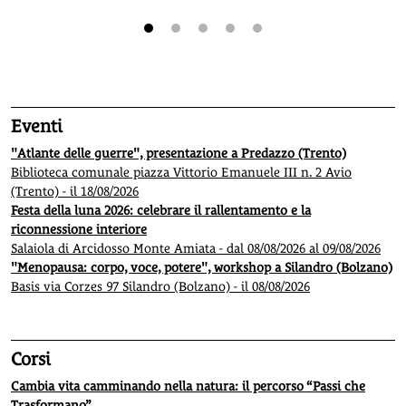
1
2
3
4
5
Eventi
"Atlante delle guerre", presentazione a Predazzo (Trento)
Biblioteca comunale piazza Vittorio Emanuele III n. 2 Avio
(Trento) - il 18/08/2026
Festa della luna 2026: celebrare il rallentamento e la
riconnessione interiore
Salaiola di Arcidosso Monte Amiata - dal 08/08/2026 al 09/08/2026
"Menopausa: corpo, voce, potere", workshop a Silandro (Bolzano)
Basis via Corzes 97 Silandro (Bolzano) - il 08/08/2026
Corsi
Cambia vita camminando nella natura: il percorso “Passi che
Trasformano”