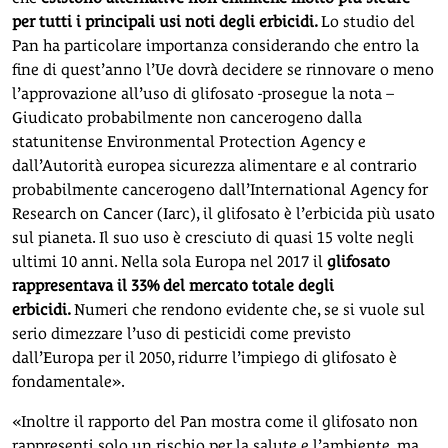
per tutti i principali usi noti degli erbicidi.
Lo studio del
Pan ha particolare importanza considerando che entro la
fine di quest’anno l’Ue dovrà decidere se rinnovare o meno
l’approvazione all’uso di glifosato -prosegue la nota –
Giudicato probabilmente non cancerogeno dalla
statunitense Environmental Protection Agency e
dall’Autorità europea sicurezza alimentare e al contrario
probabilmente cancerogeno dall’International Agency for
Research on Cancer (Iarc), il glifosato è l’erbicida più usato
sul pianeta. Il suo uso è cresciuto di quasi 15 volte negli
ultimi 10 anni. Nella sola Europa nel 2017 il
glifosato
rappresentava il 33% del mercato totale degli
erbicidi.
Numeri che rendono evidente che, se si vuole sul
serio dimezzare l’uso di pesticidi come previsto
dall’Europa per il 2050, ridurre l’impiego di glifosato è
fondamentale».
«Inoltre il rapporto del Pan mostra come il glifosato non
rappresenti solo un rischio per la salute e l’ambiente, ma